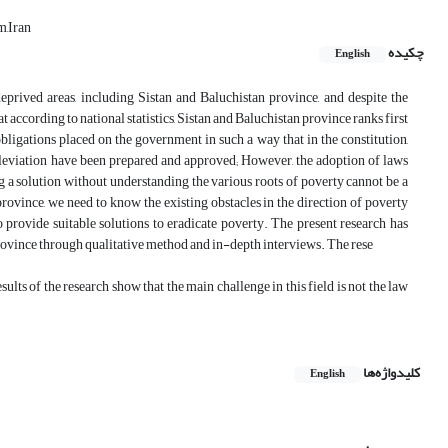
m,Iran
چکیده
English
prived areas, including Sistan and Baluchistan province, and despite the
at according to national statistics, Sistan and Baluchistan province ranks first
obligations placed on the government in such a way that in the constitution,
lleviation have been prepared and approved; However, the adoption of laws
g a solution without understanding the various roots of poverty cannot be a
province, we need to know the existing obstacles in the direction of poverty
to provide suitable solutions to eradicate poverty. The present research has
 province through qualitative method and in-depth interviews. The rese
ults of the research show that the main challenge in this field is not the law
کلیدواژه‌ها
English