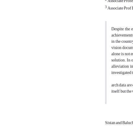
Associate Profe
3
Associate Prof 
Despite the 
achievements, 
in the countr
vision docum
alone is not 
solution. In 
alleviation i
investigated 
arch data are
itself, but th
Sistan and Baluc