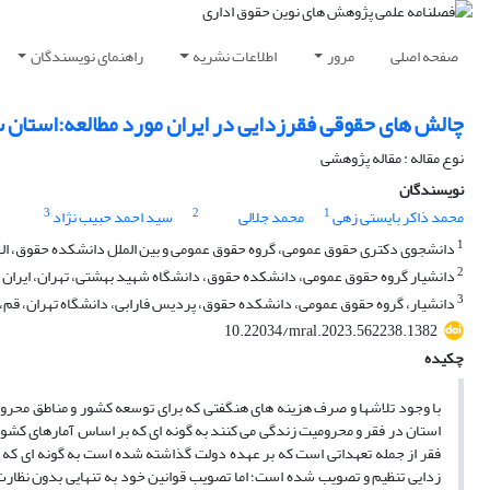
صفحه اصلی
مرور
اطلاعات نشریه
راهنمای نویسندگان
چالش های حقوقی فقرزدایی در ایران مورد مطالعه:استان 
نوع مقاله : مقاله پژوهشی
نویسندگان
3
2
1
محمد ذاکر بایستی زهی
محمد جلالی
سید احمد حبیب نژاد
1
دانشجوی دکتری حقوق عمومی، گروه حقوق عمومی و بین الملل دانشکده حقوق، الهیات
2
دانشیار گروه حقوق عمومی، دانشکده حقوق، دانشگاه شهید بهشتی، تهران، ایران
3
دانشیار، گروه حقوق عمومی، دانشکده حقوق، پردیس فارابی، دانشگاه تهران، قم، 
10.22034/mral.2023.562238.1382
چکیده
با وجود تلاشها و صرف هزینه های هنگفتی که برای توسعه کشور و مناطق محرو
استان در فقر و محرومیت زندگی می کنند به گونه ای که بر اساس آمارهای کشو
فقر از جمله تعهداتی است که بر عهده دولت گذاشته شده است به گونه ای که 
زدایی تنظیم و تصویب شده است؛ اما تصویب قوانین خود به تنهایی بدون نظارت