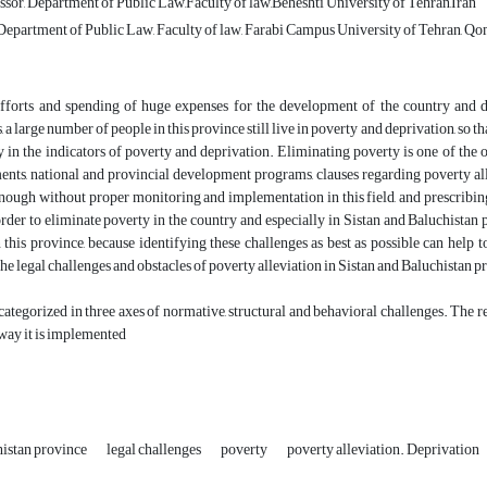
ssor, Department of Public Law,Faculty of law,Beheshti University of Tehran,Iran
Department of Public Law, Faculty of law, Farabi Campus University of Tehran, Qo
efforts and spending of huge expenses for the development of the country and de
a large number of people in this province still live in poverty and deprivation, so th
y in the indicators of poverty and deprivation. Eliminating poverty is one of the 
ents, national and provincial development programs, clauses regarding poverty a
enough without proper monitoring and implementation in this field, and prescribin
order to eliminate poverty in the country and especially in Sistan and Baluchistan 
n this province, because identifying these challenges as best as possible can help 
the legal challenges and obstacles of poverty alleviation in Sistan and Baluchistan
 categorized in three axes of normative, structural and behavioral challenges. The res
e way it is implemented
histan province
legal challenges
poverty
poverty alleviation. Deprivation