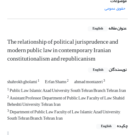
موضوعات
حقوق عمومی
عنوان مقاله
English
The relationship of political jurisprudence and
modern public law in contemporary Iranian
constitutionalism and republicanism
نویسندگان
English
1
2
3
shahrokh gholami
Erfan Shams
ahmad montazeri
1
Public Law, Islamic Azad University, South Tehran Branch, Tehran, Iran
2
Assistant Professor, Department of Public Law, Faculty of Law, Shahid
Beheshti University, Tehran, Iran
3
Department of Public Law, Faculty of Law, Islamic Azad University,
South Tehran Branch, Tehran, Iran
چکیده
English