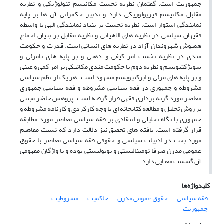
جمهوریت است. گفتمان نظریه نخست مکانیسم تئولوژیکی و نظریه
مقابل مکانیسم فیزیولوژیکی دارد و تدبیر حکمرانی آن ها بر پایه
نمایندگی استوار است. نظریه نخست بر بنیاد نمایندگی الهی با واسطه
فقیهان سیاسی در نظریه های الاهیاتی و نظریه مقابل بر بنیان اجماع
همپوش شهروندان آزاد در نظریه های انسانی است. قدرت و حکومت
مندی در نظریه نخست امر کیفی و ذهنی و بر پایه های نامرئی و
سوبژکتیویسم و نظریه دوم با حکومت مندی مکانیکی بر امر کمی و عینی
و بر پایه های مرئی و ابژکتیویسم مشهود است. هر یک از نظم سیاسی
مشروطه و جمهوری در فقه سیاسی مشروطه و فقه سیاسی جمهوری
معاصر مورد گرته برداری فقهی قرار گرفته است. پژوهش حاضر مبتنی
بر روش تحلیل و مطالعه کتابخانه ای با وجه کارکردی و کارنامه مشروطه و
جمهوری با نگاه تحلیلی و انتقادی بر فقه سیاسی معاصر مورد مطابقه
قرار گرفته است. یافته های تحقیق نیز دلالت دارد که نسبت مفاهیم
مورد بحث در ادبیات سیاسی و حقوقی فقه سیاسی معاصر با حقوق
عمومی مدرن صرفا نومینالیستی و پوپولیستی بوده و با واژگان مفهومی
آن گسست معنایی دارد.
کلیدواژه‌ها
فقه سیاسی
حقوق عمومی مدرن
حاکمیت
مشروطیت
جمهوریت