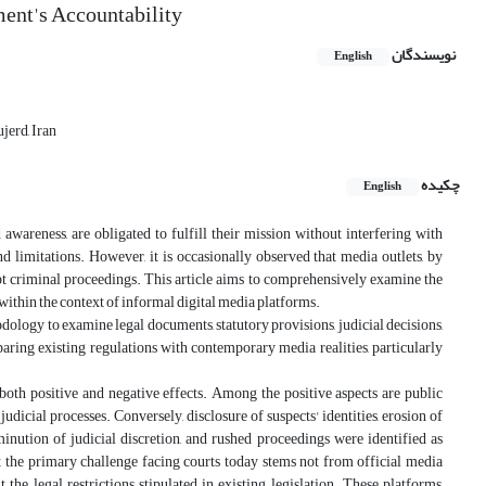
ment's Accountability
نویسندگان
English
jerd, Iran
چکیده
English
wareness, are obligated to fulfill their mission without interfering with
d limitations. However, it is occasionally observed that media outlets, by
rupt criminal proceedings. This article aims to comprehensively examine the
y within the context of informal digital media platforms.
ology to examine legal documents, statutory provisions, judicial decisions,
aring existing regulations with contemporary media realities, particularly
both positive and negative effects. Among the positive aspects are public
dicial processes. Conversely, disclosure of suspects' identities, erosion of
minution of judicial discretion, and rushed proceedings were identified as
t the primary challenge facing courts today stems not from official media
he legal restrictions stipulated in existing legislation. These platforms,