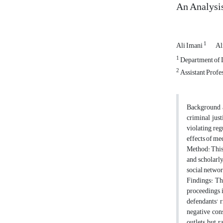
An Analysis
1
Ali Imani
Al
1
Department of L
2
Assistant Profes
Background a
criminal just
violating reg
effects of me
Method: This 
and scholarly
social networ
Findings: Th
proceedings i
defendants' r
negative con
outlets but r