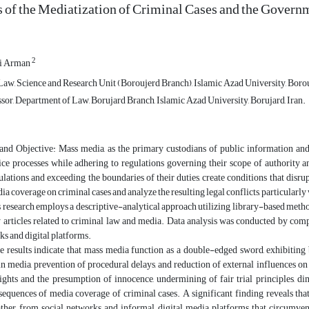
 of the Mediatization of Criminal Cases and the Govern
2
i Arman
aw, Science and Research Unit (Boroujerd Branch), Islamic Azad University, Borou
sor, Department of Law, Borujard Branch, Islamic Azad University, Borujard, Iran.
nd Objective: Mass media, as the primary custodians of public information and a
ice processes while adhering to regulations governing their scope of authority an
ulations and exceeding the boundaries of their duties, create conditions that dis
dia coverage on criminal cases and analyze the resulting legal conflicts, particularl
research employs a descriptive-analytical approach utilizing library-based method
 articles related to criminal law and media. Data analysis was conducted by comp
ks and digital platforms.
e results indicate that mass media function as a double-edged sword, exhibiting 
n media, prevention of procedural delays, and reduction of external influences on ju
ights and the presumption of innocence, undermining of fair trial principles, di
sequences of media coverage of criminal cases. A significant finding reveals tha
ather from social networks and informal digital media platforms that circumvent t