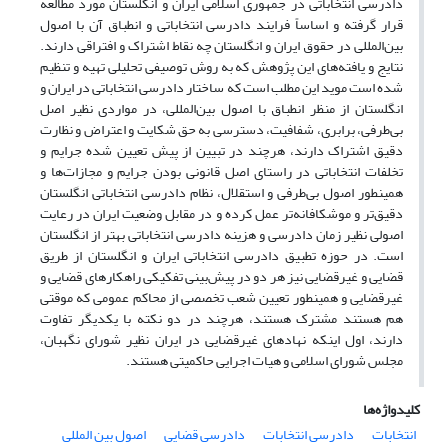
دادرسی انتخاباتی در جمهوری اسلامی ایران و انگلستان مورد مطالعه
قرار گرفته و اساساً فرایند دادرسی انتخاباتی و انطباق آن با اصول
بین‌المللی در حقوق ایران و انگلستان چه نقاط اشتراک و افتراقی دارند.
نتایج و یافته‌های این پژوهش که به روش توصیفی تحلیلی تهیه و تنظیم
شده است موید این مطلب است که ساختار دادرسی انتخاباتی در ایران و
انگلستان از منظر انطباق با اصول بین‌المللی، در مواردی نظیر اصل
بی‌طرفی، برابری، شفافیت، دسترسی به حق شکایت و اعتراض و نظارت
دقیق اشتراک دارند، هرچند در تبیین از پیش تعیین شده جرایم و
تخلفات انتخاباتی در راستای اصل قانونی بودن جرایم و مجازات‌ها و
همینطور اصول بی‌طرفی و استقلال، نظام دادرسی انتخاباتی انگلستان
دقیق‌تر و موشکافانه‌تر عمل کرده و در مقابل وضعیت ایران در رعایت
اصولی نظیر زمان دادرسی و هزینه دادرسی انتخاباتی بهتر از انگلستان
است. در حوزه تطبیق دادرسی انتخاباتی ایران و انگلستان از طریق
قضایی و غیرقضایی نیز هر دو در پیش‌بینی تفکیکی راهکارهای قضایی و
غیرقضایی و همینطور تعیین شعب تخصصی از محاکم عمومی که موقتی
هم هستند مشترک هستند، هرچند در دو نکته با یکدیگر تفاوت
دارند، اول اینکه نهادهای غیرقضایی در ایران نظیر شورای نگهبان،
مجلس شورای اسلامی و هیات اجرایی حاکمیتی هستند.
کلیدواژه‌ها
انتخابات
دادرسی انتخابات
دادرسی قضایی
اصول بین المللی