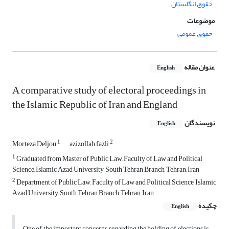
حقوق انگلستان
موضوعات
حقوق عمومی
عنوان مقاله
English
A comparative study of electoral proceedings in
the Islamic Republic of Iran and England
نویسندگان
English
1
2
Morteza Deljou
azizollah fazli
1
Graduated from Master of Public Law, Faculty of Law and Political
Science, Islamic Azad University, South Tehran Branch, Tehran, Iran
2
Department of Public Law, Faculty of Law and Political Science, Islamic
Azad University, South Tehran Branch, Tehran, Iran
چکیده
English
One of the important concerns regarding the holding of elections is