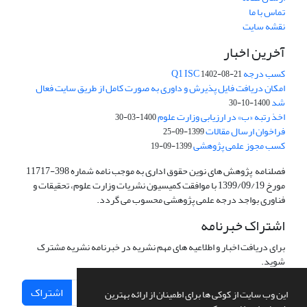
تماس با ما
نقشه سایت
آخرین اخبار
کسب درجه Q1 ISC
1402-08-21
امکان دریافت فایل پذیرش و داوری به صورت کامل از طریق سایت فعال
شد
1400-10-30
اخذ رتبه «ب» در ارزیابی وزارت علوم
1400-03-30
فراخوان ارسال مقالات
1399-09-25
کسب مجوز علمی پژوهشی
1399-09-19
فصلنامه پژوهش های نوین حقوق اداری به موجب نامه شماره 398-11717
مورخ 1399/09/19 با موافقت کمیسیون نشریات وزارت علوم، تحقیقات و
فناوری بواجد درجه علمی پژوهشی محسوب می گردد.
اشتراک خبرنامه
برای دریافت اخبار و اطلاعیه های مهم نشریه در خبرنامه نشریه مشترک
شوید.
اشتراک
این وب سایت از کوکی ها برای اطمینان از ارائه بهترین