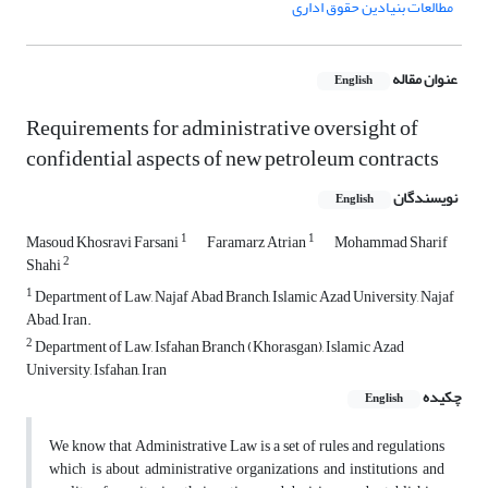
مطالعات بنیادین حقوق اداری
عنوان مقاله
English
Requirements for administrative oversight of
confidential aspects of new petroleum contracts
نویسندگان
English
1
1
Masoud Khosravi Farsani
Faramarz Atrian
Mohammad Sharif
2
Shahi
1
Department of Law, Najaf Abad Branch, Islamic Azad University, Najaf
Abad, Iran.
2
Department of Law, Isfahan Branch (Khorasgan), Islamic Azad
University, Isfahan, Iran
چکیده
English
We know that Administrative Law is a set of rules and regulations
which is about administrative organizations and institutions and