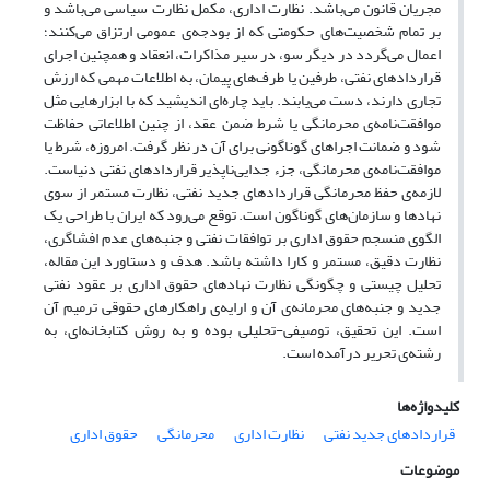
مجریان قانون می‌باشد. نظارت اداری، مکمل نظارت سیاسی می‌باشد و
بر تمام شخصیت‌های حکومتی‌ که از بودجه‌ی عمومی ارتزاق می‌کنند؛
اعمال می‌گردد در دیگر سو، در سیر مذاکرات، انعقاد و همچنین اجرای
قراردادهای نفتی، طرفین یا طرف‌های پیمان، به اطلاعات مهمی که ارزش
تجاری دارند، دست می‌یابند. باید چاره‌ای اندیشید که با ابزارهایی مثل
موافقت‌نامه‌ی محرمانگی یا شرط ضمن عقد، از چنین اطلاعاتی حفاظت
شود و ضمانت اجراهای گوناگونی برای آن در نظر گرفت. امروزه، شرط یا
موافقت‌‌نامه‌ی محرمانگی، جزء جدایی‌ناپذیر قراردادهای نفتی دنیاست.
لازمه‌ی حفظ محرمانگی قراردادهای جدید نفتی، نظارت مستمر از سوی
نهادها و سازمان‌های گوناگون است. توقع می‌رود که ایران با طراحی یک
الگوی منسجم حقوق اداری بر توافقات نفتی و جنبه‌های عدم افشاگری،
نظارت دقیق، مستمر و کارا داشته باشد. هدف و دستاورد این مقاله،
تحلیل چیستی و چگونگی نظارت نهادهای حقوق اداری بر عقود نفتی
جدید و جنبه‌های محرمانه‌ی آن و ارایه‌ی راهکارهای حقوقی ترمیم آن
است. این تحقیق، توصیفی-تحلیلی بوده و به روش کتابخانه‌ای، به
رشته‌ی تحریر درآمده است.
کلیدواژه‌ها
قراردادهای جدید نفتی
نظارت اداری
محرمانگی
حقوق اداری
موضوعات