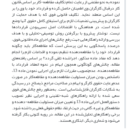
نموده به نحو مقتضی از رعایت تمام تکالیف مقاطعه-کار بر اساس قانون
کار در‌قبال کارگران وی اطمینان حاصل کرده و قرارداد خود با وی را بر
این اساس منعقد نماید. تکلیف قانونی فوق که با هدف حمایت از
کارگران و پیش‌بینی تضمینات لازم برای استیفای کامل حقوق آنها وضع
شده است، در هماهنگی با اقتضائات اصل نسبی‌بودن قراردادها
نیست. نوشتار پیش‌رو با برگرفتن روش توصیفی-تحلیلی و با هدف
بررسی و ارائه راهکارهایی جهت رفع چالش‌های اجرای ماده قانونی فوق،
درصدد پاسخگویی به این پرسش است که مقاطعه‌کار باید چگونه
قرارداد خود را با مقاطعه‌دهنده تنظیم نموده و اقدامات لازم را انجام
دهد که مفاد ماده مذکور، اجراشده تلقی گردد؟ بر اساس یافته‌های
مقاله، چالش‌های گوناگونی همچون ابهام در نحوه انعقاد قرارداد با
مقاطعه‌دهنده، عدم‌تصویب مقررات لازم برای اجرایی نمودن ماده 13،
نامشخص بودن میزان مسئولیت مقاطعه‌دهنده و مقاطعه‌کار در صورت
عدم‌رعایت حقوق کارگر و ابهام در صلاحیت مراجع ذیصلاح در رسیدگی
به شکایات کارگران قابل‌شناسایی است. به‌منظور رفع چالش‌های فوق
سعی شده با ارائه راهکارهای شبه-تقنینی و اجرایی نظیر تصویب
دستورالعمل اجرایی ماده 13 و تعیین میزان مسئولیت مقاطعه-دهنده و
مقاطعه‌کار و غیره، گامی در‌ جهت ارتقاء نظام حقوقی فعلی برداشته شود.
برخی راهکارهای تحلیل‌شده در این مقاله، در رویه کنونی بکار گرفته
می‌شود و شماری دیگر، ابتکاری هستند.