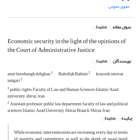
حقوق عمومی
عنوان مقاله
English
Economic security in the light of the opinions of
the Court of Administrative Justice
نویسندگان
English
1
2
amir hooshangh dehghan
Ruhollah Rahimi
kourosh ostovar
2
sangari
1
public rights.Faculty of Law and Human Sciences.Islamic Azad
university.shiraz.iran
2
Assistant professor, public law department, faculty of law and political
sciences, Islamic Azad University, Shiraz Branch, Shiraz, Iran
چکیده
English
While economic interventionists are increasing every day in terms
of quantity and competence, as well as the depth of quasi-legal