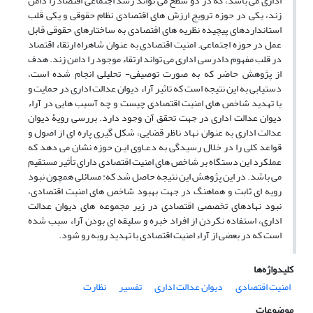
اداری می باشد، که در دو سطح می تواند رشد اجتماعی اقتصاد را دامن
زند، یکی در حوزه ترویج ارزش های اقتصادی نظام حقوقی و یکی قَلب
استانداردهای پیچیده نظریه های اقتصادی به ساختارهای حقوقی قابل
عمل در حوزه اجتماعی. امنیت اقتصادی به عنوان شاهراه ارتقاء اقتصاد
در قلب مفهوم دادرسی اداری می تواند ارتقاء موجود را دامن زند. هدف
از پژوهش حاضر که به صورت توصیفی- تحلیلی انجام شده است‌،
دستیابی به این نتیجه است که تاثیر آراء دیوان عدالت اداری در حمایت و
یا تهدید شاخص های امنیت اقتصادی چیست و چه آسیب هایی در آراء
دیوان عدالت اداری در جهت تحقق آن وجود دارد. بررسی رویۀ دیوان
عدالت اداری به عنوان نهاد ناظر قضایی، شکل گیری پاره ای از اصول‌ و
قواعد‌ کلی را در خلال رسیدگی‌ به‌ دعـاوی ایـن حوزه نشان می دهد که
عملکرد این دستگاه بر شاخص های امنیت اقتصادی دارای تأثیر مستقیم
می باشد. در این پژوهش این نتیجه حاصل شد که: مسائلی همچون نبود
رویه ای ثابت و هماهنگ در جهت بهبود شاخص های امنیت اقتصادی،
نبود نهادهای تخصصی اقتصادی در زیر مجموعه های دیوان عدالت
اداری، استفاده نکردن از افراد خبره و سلیقه ای بودن آراء سبب شده
است که در بعضی از آراء امنیت اقتصادی با تهدید روبه رو شود.
کلیدواژه‌ها
امنیت اقتصادی
دیوان عدالت اداری
تفسیر
نظارت
موضوعات