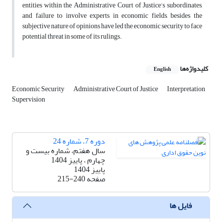
entities within the Administrative Court of Justice’s subordinates,
and failure to involve experts in economic fields, besides the
subjective nature of opinions have led the economic security to face
potential threat in some of its rulings.
کلیدواژه‌ها
English
Economic Security
Administrative Court of Justice
Interpretation
Supervision
دوره 7، شماره 24
سال هفتم، شماره بیست و
چهارم ، پاییز 1404
پاییز 1404
صفحه
215-240
فایل ها