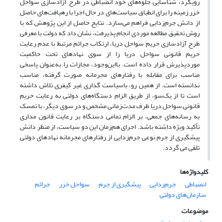
رویکرد، شناسایی جلوه‌های خود انضباطی در طرح آزادسازی سواحل
خزر زمینه را برای انطباق سیاست‌های در حال اجرا با رهیافت‌های حاصل
از دانش جرم‌زدایی فراهم می‌سازد. نتایج حاصل از این پژوهش که با
روش تحقیق مطالعه موردی انجام پذیرفت، نشان داد که دولت با معرفی
طرح آزادسازی حریم سواحل دریا، ارتکاب جرائم مرتبط با عدم رعایت
حریم قانونی سواحل دریا را از سوی نهادهای تحت حاکمیت
موردپذیرش قرار داده است. بااین‌وجود، مجازات را به‌عنوان پاسخی
مناسب برای مقابله با رفتارهای مجرمانه صورت گرفته، مناسب
ندانسته است. از همین رو، باسیاست گذاری غیر کیفری تلاش داشته
است تا از یک‌سو، از طریق الزام دستگاه‌های دولتی به رعایت حریم
قانونی سواحل دریا ظرف مدت‌زمانی مشخص و در سوی دیگر، با تمسک
به رسانه‌های جمعی، بر الزام تمامی دستگاه بر رعایت قانون مداری
تأکید ویژه داشته باشد. اجرای هم‌زمان این دو سیاست، از منظر دانش
پیشگیری از جرم نوعی جرم‌زدایی از رفتارهای مجرمانه نهادهای دولتی
تلقی می گردد.
کلیدواژه‌ها
انضباطی
جرم‌زدایی
پیشگیری از جرم
سواحل خزر
جرائم
سازمان‌های دولتی
موضوعات