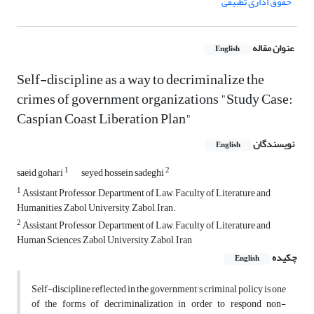
حقوق اداری تطبیقی
عنوان مقاله
English
Self-discipline as a way to decriminalize the
crimes of government organizations "Study Case:
Caspian Coast Liberation Plan"
نویسندگان
English
1
2
saeid gohari
seyed hossein sadeghi
1
Assistant Professor, Department of Law, Faculty of Literature and
Humanities, Zabol University, Zabol, Iran.
2
Assistant Professor, Department of Law, Faculty of Literature and
Human Sciences, Zabol University, Zabol, Iran
چکیده
English
Self-discipline reflected in the government's criminal policy is one
of the forms of decriminalization in order to respond non-