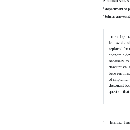
Abdollah Abbasi
1
department of pu
2
tehran universi
To raising I
followed and
replaced for 
economic deve
necessary to
descriptive_a
between Tradi
of implementa
dissonant bet
question that
"
Islamic_ Ira