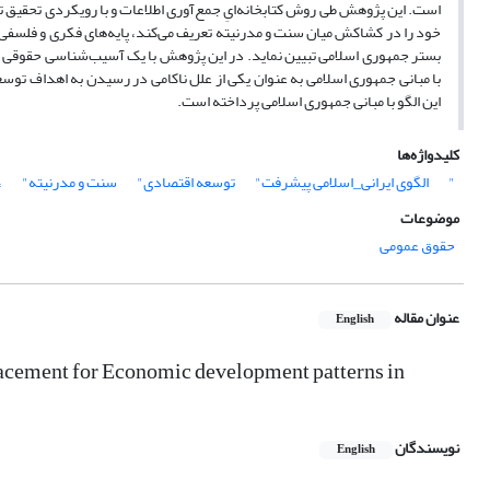
است. این پژوهش طی روش کتابخانه‌ایِ جمع‌آوری اطلاعات و با رویکردی تحقی
خود را در کشاکش میان سنت و مدرنیته تعریف می‌کند، پایه‌های فکری و فلسفی حاک
بستر جمهوری اسلامی تبیین نماید. در این پژوهش با یک آسیب‌شناسی حقوقی م
با مبانی جمهوری اسلامی به عنوان یکی از علل ناکامی در رسیدن به اهداف توسعه
این الگو با مبانی جمهوری اسلامی پرداخته است.
کلیدواژه‌ها
"
الگوی ایرانی_اسلامی پیشرفت"
توسعه اقتصادی"
سنت و مدرنیته"
"
موضوعات
حقوق عمومی
عنوان مقاله
English
eplacement for Economic development patterns in
نویسندگان
English