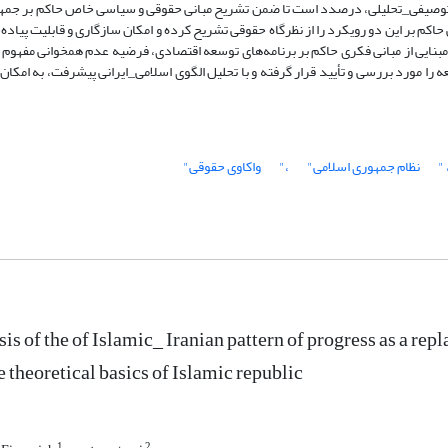
ق توصیفی_تحلیلی، درصدد است تا ضمن تشریح مبانی حقوقی و سیاسی خاص حاکم بر جمه
م بر این دو رویکرد را از نظرگاه حقوقی تشریح کرده و امکان سازگاری و قابلیت پیاده‌س
بنایی از مبانی فکری حاکم بر برنامه‌های توسعه اقتصادی، فرضیه عدم همخوانی مفهوم
 را مورد بررسی و تأیید قرار گرفته و با تحلیل الگوی اسلامی_ایرانی پیشرفت، به امکا
، 
نظام جمهوری اسلامی"
،"
واکاوی حقوقی"
sis of the of Islamic_ Iranian pattern of progress as a r
e theoretical basics of Islamic republic
1
2