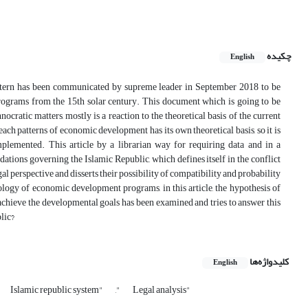
چکیده
English
 pattern has been communicated by supreme leader in September 2018 to be
ograms from the 15th solar century. This document which is going to be
cratic matters, mostly is a reaction to the theoretical basis of the current
ch patterns of economic development has its own theoretical basis, so it is
plemented. This article by a librarian way for requiring data and in a
ndations governing the Islamic Republic, which defines itself in the conflict
al perspective and disserts their possibility of compatibility and probability
ology of economic development programs, in this article, the hypothesis of
o achieve the developmental goals has been examined and tries to answer this
lic?
کلیدواژه‌ها
English
Islamic republic system"
,"
Legal analysis"