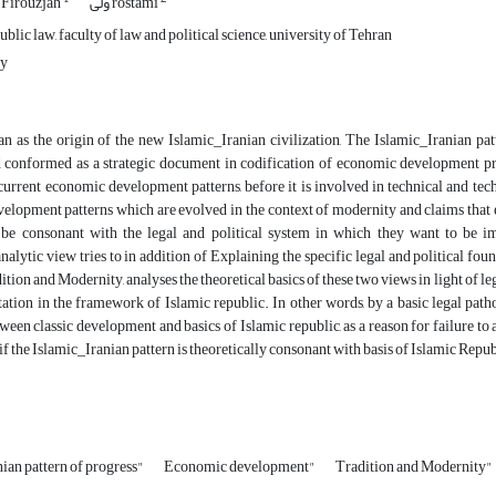
ولی rostami
 Firouzjah
blic law, faculty of law and political science, university of Tehran
ty
ran as the origin of the new Islamic_Iranian civilization, The Islamic_Iranian
 conformed as a strategic document in codification of economic development pr
current economic development patterns, before it is involved in technical and techno
lopment patterns which are evolved in the context of modernity and claims that ea
 be consonant with the legal and political system in which they want to be im
nalytic view tries to in addition of Explaining the specific legal and political fou
tion and Modernity, analyses the theoretical basics of these two views in light of leg
tion in the framework of Islamic republic. In other words, by a basic legal path
ween classic development and basics of Islamic republic, as a reason for failure t
 if the Islamic_Iranian pattern is theoretically consonant with basis of Islamic Repub
nian pattern of progress"
Economic development"
Tradition and Modernity"