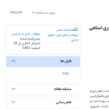
ورود به سامانه
ENGLISH
ری اسلامی
مقالات آماده انتشار
،
پذیرفته شده
انتشار آنلاین از 18
اسفند 1402
فایل ها
XML
سابقه مقاله
_ایرانی از سوی رهبری ابلاغ گردید تا از سده 15 شمسی به مثابه سند راهبردی و
های تکنوکراسی
د، بوده است و
هم رسانی
 دارند، ضروری