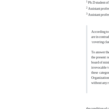
1
Ph.D student of 
2
Assistant profes
3
Assistant profes
According to 
are in contrad
‘covering clau
To answer the
the present r
board of minis
irrevocable (
these catego
Organization;
without any r
the condition of 