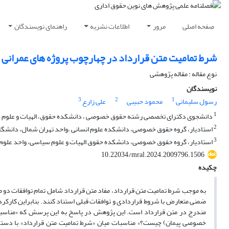
صفحه اصلی
مرور
اطلاعات نشریه
راهنمای نویسندگان
شرط تمامیت متن قرارداد در چهارچوب پروژه های عمرانی و ق
نوع مقاله : مقاله پژوهشی
نویسندگان
3
2
1
رسول سلیمانی
محمود حبیبی
علی زارع
1
دانشجوی دکترای تخصصی رشته حقوق خصوصی ، دانشکده حقوق، الهیات و علوم سیاسی
2
استادیار، گروه حقوق خصوصی، دانشکده علوم انسانی ،واحد تهران شمال، دانشگاه آز
3
استادیار، گروه حقوق خصوصی، دانشکده حقوق الهیات و علوم سیاسی، واحد علوم و ت
10.22034/mral.2024.2009796.1506
چکیده
به موجب شرط تمامیت متن قرارداد، مفاد متن قرارداد شامل تمام توافقات دو 
ضمنی متعارض با شروط قراردادی و توافقات قبلی استناد کنند. بنابراین کارکرد
مندرج در متن قرارداد است. این پژوهش در پاسخ به این پرسش که «مناسبات 