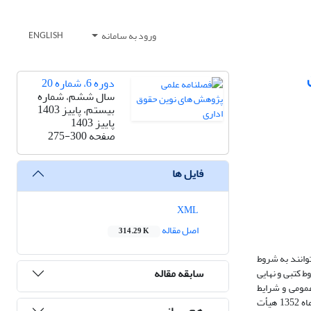
ورود به سامانه
ENGLISH
دوره 6، شماره 20
سال ششم، شماره
بیستم، پاییز 1403
پاییز 1403
صفحه
275-300
فایل ها
XML
اصل مقاله
314.29 K
وانند به شروط
سابقه مقاله
 کتبی و نهایی
عمومی و شرایط
خصوصی پیمان) چیست؟» مناسبات میان «شرط تمامیت متن قرارداد» با دستورالعمل های موضوعِ آیین‌نامه استانداردهای اجرایی طرح‌های عمرانی «مصوب 30 تیرماه 1352 هیأت
هم رسانی