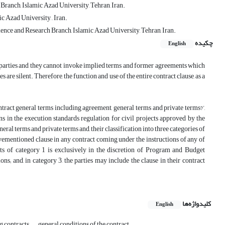
Branch, Islamic Azad University, Tehran, Iran.
 Azad University, , Iran.
ence and Research Branch, Islamic Azad University, Tehran, Iran.
چکیده
English
he parties and they cannot invoke implied terms and former agreements which
 are silent. Therefore, the function and use of the entire contract clause, as a
ntract general terms including agreement, general terms and private terms?’,
ons in the execution standards regulation for civil projects approved by the
eral terms and private terms and, their classification into three categories of
vementioned clause in any contract coming under the instructions of any of
acts of category 1 is exclusively in the discretion of Program and Budget
ions; and, in category 3, the parties may include the clause in their contract
کلیدواژه‌ها
English
g contracts
general conditions of the contract