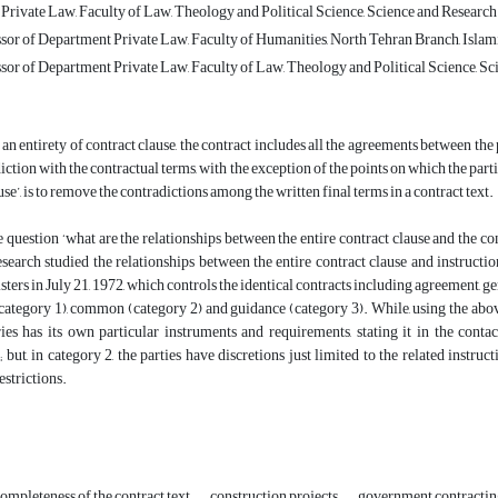
Private Law, Faculty of Law, Theology and Political Science, Science and Research 
sor of Department Private Law, Faculty of Humanities, North Tehran Branch, Islamic
sor of Department Private Law, Faculty of Law, Theology and Political Science, Sci
an entirety of contract clause, the contract includes all the agreements between t
iction with the contractual terms, with the exception of the points on which the parties
se’, is to remove the contradictions among the written final terms in a contract text.
 question ‘what are the relationships between the entire contract clause and the co
esearch studied the relationships between the entire contract clause and instructi
ters in July 21, 1972, which controls the identical contracts including agreement, gen
category 1), common (category 2) and guidance (category 3). While, using the abo
ries has its own particular instruments and requirements, stating it in the cont
 but, in category 2, the parties have discretions just limited to the related instruct
estrictions.
completeness of the contract text
construction projects
government contractin