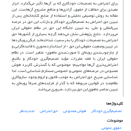
برای اعتراض به تصمیمات خودکاری که بر آن‌ها تأثیر می‌گذارد، ابزار
مفیدی برای حفاظت از حقوق، آزادی‌ها و منافع مشروع آن‌هاست. این
مقاله به روش توصیفی تحلیلی و استفاده از منابع کتابخانه‌ای پس از
تبیین حق اعتراض به تصمیم‌گیری خودکار و بازتاب این حق در عرصه
بین‌المللی و ملی، به تبیین جایگاه این حق در نظام حقوقی ایران
می‌پردازد. نتایج پژوهش نشان می‌دهد گرچه بسیاری از کشورها حق
اعتراض به تصمیمات خودکار را به رسمیت شناخته‌اند، لیکن رویکردها
در تبیین وضعیت حقوقی این حق - از استانداردمحوری تا قاعده‌گرایی و
از چارچوب‌بندی رویه‌ای تا صورت‌بندی ماهوی- متغیر است. در نظام
حقوقی ایران با فقد مقررات مؤید تصمیم‌گیری خودکار و بالتبع
اعتراض‌پذیری آن‌ها مواجهیم؛ موضوعی که با گسترش کاربرد هوش
مصنوعی در عرصه‌های عمومی و خصوصی مستلزم شناسایی است. لذا
شناسایی صریح حق اعتراض به موجب قانون و لزوم وجود سازوکاری
نظام‌مند در قوانین مربوطه که با گذر از فرایندهای صرفاً رویه‌ای به
تبیین عناصر ماهوی این حق بپردازد، ضروری می‌باشد.
کلیدواژه‌ها
تصمیم‌گیری خودکار
هوش مصنوعی
حق اعتراض
تجدیدنظر
موضوعات
حقوق عمومی