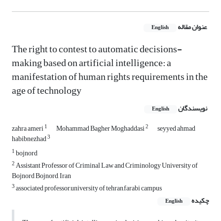
عنوان مقاله
English
The right to contest to automatic decisions-
making based on artificial intelligence: a
manifestation of human rights requirements in the
age of technology
نویسندگان
English
1
2
zahra ameri
Mohammad Bagher Moghaddasi
seyyed ahmad
3
habibnezhad
1
bojnord
2
Assistant Professor of Criminal Law and Criminology University of
Bojnord Bojnord, Iran
3
associated professor,university of tehran,farabi campus
چکیده
English