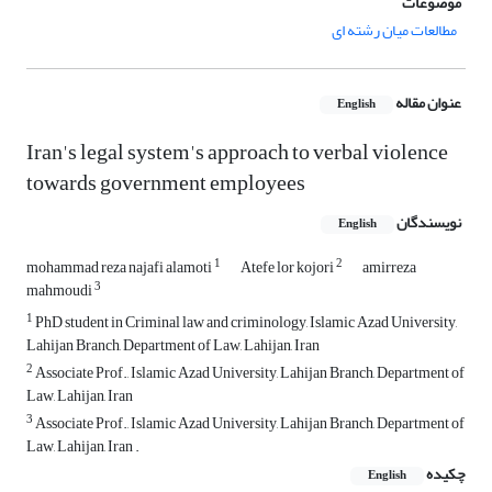
موضوعات
مطالعات میان رشته ای
عنوان مقاله
English
Iran's legal system's approach to verbal violence
towards government employees
نویسندگان
English
1
2
mohammad reza najafi alamoti
Atefe lor kojori
amirreza
3
mahmoudi
1
PhD student in Criminal law and criminology, Islamic Azad University,
Lahijan Branch, Department of Law, Lahijan, Iran
2
Associate Prof., Islamic Azad University, Lahijan Branch, Department of
Law, Lahijan, Iran
3
Associate Prof., Islamic Azad University, Lahijan Branch, Department of
Law, Lahijan, Iran .
چکیده
English