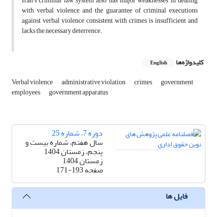
Iran's criminal law system also has major weaknesses in dealing
with verbal violence, and the guarantee of criminal executions
against verbal violence consistent with crimes is insufficient and
lacks the necessary deterrence.
کلیدواژه‌ها
English
Verbal violence
administrative violation
crimes
government
employees
government apparatus
دوره 7، شماره 25
سال هفتم، شماره بیست و
پنجم، زمستان 1404
زمستان 1404
صفحه
171-193
فایل ها