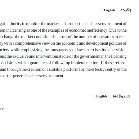
چکیده
English
egal authority to monitor the market and protect the business environment of
ion in licensing as one of the examples of economic inefficiency. Due to the
 to change the market conditions in terms of the number of operators in each
y body with a comprehensive view on the economic and development policies of
iety, while emphasizing the transparency of laws, exercises its supervision
ust the exclusive and interventionist role of the government in the licensing
 decisions with a guarantee of follow-up implementation. If these reform
d through the creation of a suitable platform for the effective entry of the
prove the general business environment.
کلیدواژه‌ها
English
der