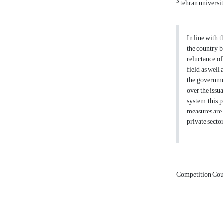
3
tehran universi
In line with 
the country b
reluctance of
field, as wel
the governmen
over the issu
system, this
measures are 
private secto
Competition Cou