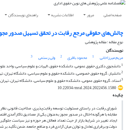
صفحه اصلی
مرور
اطلاعات نشریه
راهنمای نویسندگان
چالش‌های حقوقی مرجع رقابت در تحقق تسهیل صدور مجوز
نوع مقاله : مقاله پژوهشی
نویسندگان
3
2
1
مریم میرزاخانی
محمود باقری
ولی رستمی
1
دانشجوی دکتری حقوق عمومی، دانشکده حقوق، الهیات و علوم سیاسی، واحد علوم و 
2
دانشیار، گروه حقوق خصوصی، دانشکده حقوق و علوم سیاسی، دانشگاه تهران، تهرا
3
استاد، گروه حقوق عمومی، دانشکده حقوق و علوم سیاسی، دانشگاه تهران، تهران، 
10.22034/mral.2024.2022456.1580
چکیده
شورای رقابت در راستای مسئولیت توسعه رقابت‌پذیری، صلاحیت قانونی نظارت 
مقابله با هرگونه اخلال در صدور مجوز به‌عنوان یکی از مصادیق ناکارآمدی اقتص
ایجاد تغییر در شرایط بازار از حیث تعداد فعالان هر حوزه و نیز سیاست جلوگیر
دولت و برقراری تعادل و توازن میان آزادی فرد و منافع جامعه، ضمن تأکید بر ش