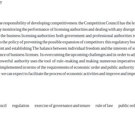
ty
the responsibility of developing competitiveness, the Competition Council has the l
y monitoring the performance of licensing authorities and dealing with any disrupt
 the business licensing authorities, both government and professional authorities,
l as the policy of preventing the possible expansion of competitors, this regulator
t and establishing The balance between individual freedom and the interests of soc
ance of business licenses. In overcoming the upcoming challenges and in order to adj
 powerful authority uses the tool of rule-making and making numerous imperative
implemented in terms of the requirements of economic order and public authority, an
r, we can expect to facilitate the process of economic activities and improve and im
ncil
regulation
exercise of governance and tenure
rule of law
public or