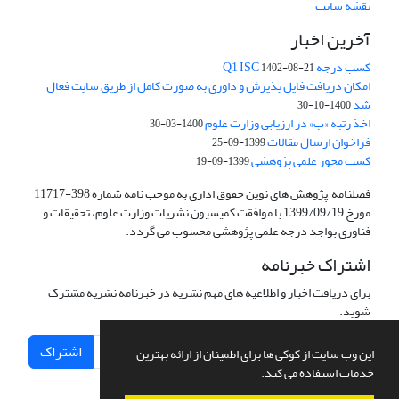
نقشه سایت
آخرین اخبار
کسب درجه Q1 ISC
1402-08-21
امکان دریافت فایل پذیرش و داوری به صورت کامل از طریق سایت فعال
شد
1400-10-30
اخذ رتبه «ب» در ارزیابی وزارت علوم
1400-03-30
فراخوان ارسال مقالات
1399-09-25
کسب مجوز علمی پژوهشی
1399-09-19
فصلنامه پژوهش های نوین حقوق اداری به موجب نامه شماره 398-11717
مورخ 1399/09/19 با موافقت کمیسیون نشریات وزارت علوم، تحقیقات و
فناوری بواجد درجه علمی پژوهشی محسوب می گردد.
اشتراک خبرنامه
برای دریافت اخبار و اطلاعیه های مهم نشریه در خبرنامه نشریه مشترک
شوید.
اشتراک
این وب سایت از کوکی ها برای اطمینان از ارائه بهترین
خدمات استفاده می کند.