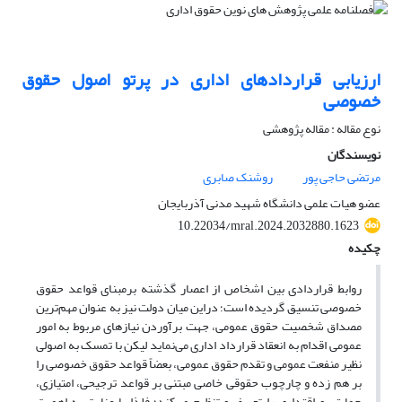
ارزیابی قراردادهای اداری در پرتو اصول حقوق
خصوصی
نوع مقاله : مقاله پژوهشی
نویسندگان
مرتضی حاجی پور
روشنک صابری
عضو هیات علمی دانشگاه شهید مدنی آذربایجان
10.22034/mral.2024.2032880.1623
چکیده
روابط قراردادی بین اشخاص از اعصار گذشته برمبنای قواعد حقوق
خصوصی تنسیق گردیده است؛ دراین میان دولت نیز به عنوان مهم‌ترین
مصداق شخصیت حقوق عمومی، جهت برآوردن نیازهای مربوط به امور
عمومی اقدام به انعقاد قرارداد اداری می‌نماید لیکن با تمسک به اصولی
نظیر منفعت عمومی و تقدم حقوق عمومی، بعضاً قواعد حقوق خصوصی را
بر هم زده و چارچوب حقوقی خاصی مبتنی بر قواعد ترجیحی، امتیازی،
حمایتی و اقتداری را تعریف و تنظیم می‌کند؛ فلذا با عنایت به اهمیت