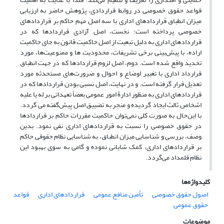
قواعد حقوق خصوصی در روابط قراردادی، پژوهش حاضر به ارزیابی
میزان انطباق قراردادهای اداری با سه اصل مهم حاکم بر قراردادهای
خصوصی پرداخته است؛ نخست، اصل آزادی قراردادها که در
قراردادهای اداری به دلیل تبعیت از اصل حاکمیت قانون به جای حاکمیت
اراده، با پیش‌بینی برخی تشریفات، محدودیت ها و ممنوعیت‌ها، مورد
تحدید واقع شده است. دوم، اصل لزوم قراردادها که در جهت انطباق
قرارداد اداری با تغییر اوضاع و احوال و ضرورت‌های مستحدثه مورد
تعدیل قرار گرفته است. و در نهایت، اصل نسبی بودن قراردادها که در
قراردادهای اداری به منظور ادارۀ امور عمومی بعضاً تعهداتی بر له یا علیه
اشخاص ثالث ایجاد گردیده و منجر به تضییق اصل پیش‌گفته می گردد.
با این‌حال به صورت کلی نمی‌توان حاکمیت مقررات حاکم بر قراردادها
در حقوق خصوصی را نسبت به قراردادهای اداری نفی نمود. بدین
وصف، بررسی و شناسایی میزان انطباق، به شناسایی نظام حقوقی حاکم
بر قراردادهای اداری، کمک شایانی نموده و گامی به سوی بهبود این
نظام قلمداد می‌گردد.
کلیدواژه‌ها
اصول حقوق خصوصی
تأمین منافع عمومی
قراردادهای اداری
قواعد
حقوق عمومی
موضوعات