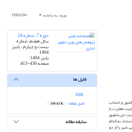
ورود به سامانه
ENGLISH
دوره 7، شماره 24
سال هفتم، شماره
بیست و چهارم ، پاییز
1404
پاییز 1404
صفحه
413-436
فایل ها
XML
کشور و انتخاب
اصل مقاله
349.63 K
 جهت مغایرت با
ست. این تحقیق
ستناد به کدام
سابقه مقاله
 شهر را از دو