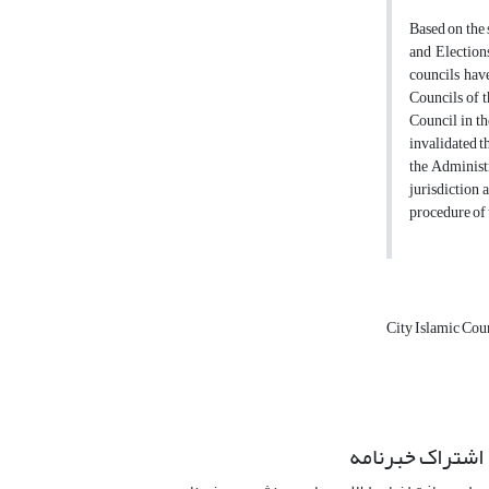
Based on the 
and Elections
councils have
Councils of t
Council in th
invalidated t
the Administr
jurisdiction 
procedure of 
City Islamic Cou
اشتراک خبرنامه