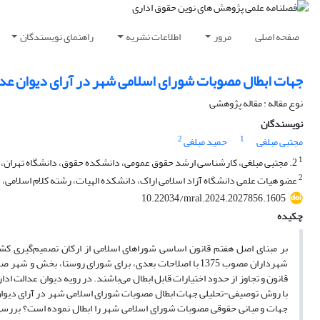
صفحه اصلی
مرور
اطلاعات نشریه
راهنمای نویسندگان
جهات ابطال مصوبات شورای اسلامی شهر در آرای دیوان عد
نوع مقاله : مقاله پژوهشی
نویسندگان
2
1
مجتبی مبلغی
حمید مبلغی
1
2. مجتبی مبلغی، کارشناسی ارشد حقوق عمومی، دانشکده حقوق، دانشگاه تهران، تهران، ایران
2
عضو هیات علمی دانشگاه آزاد اسلامی اراک، دانشکده الهیات، رشته کلام اسلامی، دا
10.22034/mral.2024.2027856.1605
چکیده
بر مبنای اصل هفتم قانون اساسی شوراهای اسلامی از ارکان تصمیم‌گیری کشور
شهرداران مصوب 1375 با اصلاحات بعدی، برای شورای روستا، 
قانون و تجاوز از حدود اختیارات قابل ابطال می‌باشند. در رویه دیوان عدالت
با روش توصیفی-تحلیلی جهات ابطال مصوبات شورای اسلامی شهر در آرای دیوان
جهات و مبانی حقوقی مصوبات شورای اسلامی شهر را ابطال نموده است؟ بررسی 