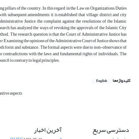
g pillars of the country. In this regard, in the Law on Organizations, Duties
 subsequent amendments, it is established that village, district and city
ministrative Justice, the complaint against the resolutions of the Islamic
research has analyzed the ways of revoking the approvals of the Islamic City
thod. The research question is that the Court of Administrative Justice has
es? Examining the opinions of the Administrative Court of Justice shows that
 both form and substance. The formal aspects were due to non-observance of
 the contradictions with the laws and fundamental rights of individuals. The
ncil is contrary to legal principles.
کلیدواژه‌ها
English
antive aspects
دسترسی سریع
آخرین اخبار