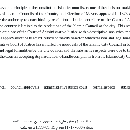
seventh principle of the constitution, Islamic councils are one of the decision-makin
 of Islamic Councils of the Country and Election of Mayors approved in 1375 with
 the authority to enact binding resolutions.. In the procedure of the Court of Ad
he country is limited to the resolutions of the Islamic Council of the city. This 
e opinions of the Court of Administrative Justice with a descriptive-analytical me
he approvals of the Islamic Council of the city based on which reasons and legal bas
ative Court of Justice has annulled the approvals of the Islamic City Council in
and legal formalities by the city council, and the substantive aspects were due to
the Court in accepting its jurisdiction to handle complaints from the Islamic City Cou
ncil
council approvals
administrative justice court
formal aspects
subst
فصلنامه پژوهش های نوین حقوق اداری به موجب نامه
شماره 398-11717 مورخ 1399/09/19 با موافقت