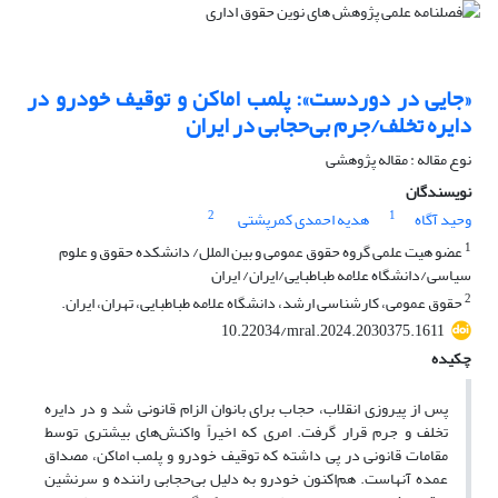
«جایی در دوردست»: پلمب اماکن و توقیف خودرو در
دایره تخلف/جرم بی‌حجابی در ایران
نوع مقاله : مقاله پژوهشی
نویسندگان
2
1
وحید آگاه
هدیه احمدی کمرپشتی
1
عضو هیت علمی گروه حقوق عمومی و بین الملل/ دانشکده حقوق و علوم
سیاسی/دانشگاه علامه طباطبایی/ایران/ ایران
2
حقوق عمومی، کارشناسی ارشد، دانشگاه علامه طباطبایی، تهران، ایران.
10.22034/mral.2024.2030375.1611
چکیده
پس از پیروزی انقلاب، حجاب برای بانوان الزام قانونی شد و در دایره
تخلف و جرم قرار گرفت. امری که اخیراً واکنش‌های بیشتری توسط
مقامات قانونی در پی داشته که توقیف خودرو و پلمب اماکن، مصداق
عمده آنهاست. هم‌اکنون خودرو به دلیل بی‌حجابی راننده و سرنشین