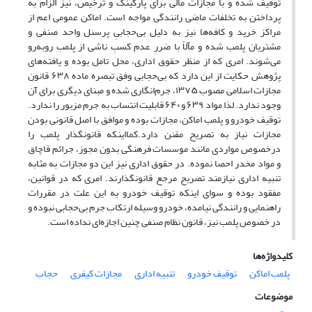
توقیف شده و با مجازات مالی برای پارکینگ و ترخیص، نیز الزام به
پرداختن به تخلفات ماضی رانندگی مواجه است. اماکن عمومی اعم از
مراکز خرید و کافه‌ها نیز به دلیل بی‌حجابیِ پرسنل واحد صنفی و
مشتریان پلمب شده و مآلاً با ضررِ عدم کسبِ ناشی از پلمب روبه‌رو
می‌شوند. امری که از منظر حقوق اداری، محل تامل بوده و یافته‌های
پژوهش حکایت از این دارد که بی‌حجابی وفق تبصره ماده ۶۳۸ قانون
مجازات اسلامی مصوب ۱۳۷۵، جرم‌انگاری شده و مبنای دیگری برای آن
وجود ندارد. لذا مواد ۶۳۹ و ۶۴۰ قابلیت انتساب به جرم مزبور را ندارد.
توقیف خودرو و پلمب اماکن، مجازات بوده و موافق با اصل قانونی بودن
مجازات نیاز به تصریح مقنن دارد.کمااینکه قانونگذار پلمب را
درخصوص مواردی مانند موسسات فرهنگی بدون مجوز، جرائم قاچاق
و مواد مخدر احصا نموده. در حقوق اداری نیز این دو مجازات به مثابه
تنبیه اداری نیازمند تصریح مرجع قانونگذارند. امری که در قوانین،
مفقود بوده و سوای اینکه توقیف خودرو به این علت در مقررات
راهنمایی و رانندگی نیامده، خودرو وسیله ارتکاب جرم بی‌حجابی نبوده و
در خصوص پلمب نیز، قانون نظام صنفی چنین اجازه‌ای نداده است.
کلیدواژه‌ها
پلمب اماکن
توقیف خودرو
تنبیه اداری
مجازات کیفری
حجاب
موضوعات