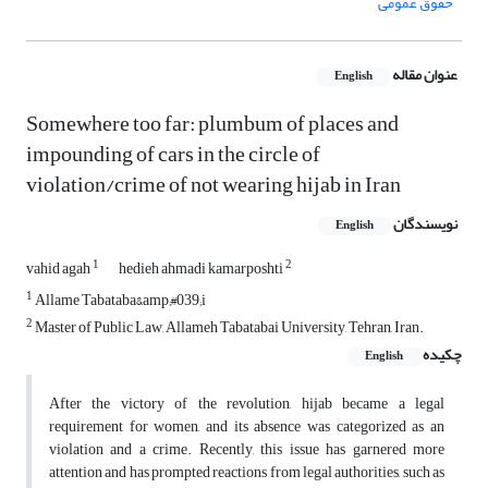
حقوق عمومی
عنوان مقاله
English
Somewhere too far: plumbum of places and
impounding of cars in the circle of
violation/crime of not wearing hijab in Iran
نویسندگان
English
1
2
vahid agah
hedieh ahmadi kamarposhti
1
Allame Tabataba&amp;#039;i
2
Master of Public Law, Allameh Tabatabai University, Tehran, Iran.
چکیده
English
After the victory of the revolution, hijab became a legal
requirement for women, and its absence was categorized as an
violation and a crime. Recently, this issue has garnered more
attention and has prompted reactions from legal authorities, such as