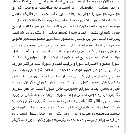
حقوقدانان درباره اختیار مجلس برای ایجاد شوراهای اداری اختلاف‌نظر
دارند؛ بعضی از حقوقدانان، با استناد به صلاحیت عام قانون‌گذاری
مجلس، مجلس را مُجاز به ایجاد شورا دانسته‌اند؛ درحالی‌که بعضی
دیگر، ایجاد شورای اداری توسط مجلس را موجب مداخله در اختیارات
قوه مجریه و مخالف قانون اساسی می‌دانند. اما به‌رغم اختلاف‌نظرهای
فوق، شورای نگهبان ایجاد شورا توسط مجلس را مشروط به شرایطی
پذیرفته است. در این نوشتار به‌منظور شناسایی محدودیت‌های قانونی
مجلس در ایجاد شوراهای اداری، به نقد و بررسی توصیفی تحلیلی
نظرهای شورای نگهبان می‌پردازیم. بر این اساس، می‌توان گفت عوامل
مؤثر بر اختیار مجلس برای ایجاد شورا عبارت‌اند از: الزام‌آوری اختیارات
شورا، محتوای اختیارات شورا و ترکیب اعضای شورا؛ البته در اکثر موارد،
ترکیبی از عوامل فوق موجب محدودیت ایجاد شورا می‌شوند. در
مجموع، نه نظر شورای نگهبان و نه نظر مخالفان ایجاد شورا توسط مجلس
را نمی‌توان به‌طور کامل پذیرفت؛ زیرا، نظر شورای نگهبان درباره
مُجازدانستن ایجاد شورای مشورتی، قابل قبول است، اما نظر شورای
نگهبان درباره مُجازدانستن ایجاد شورای الزام‌کنندهِ متشکل از وزرا،
مغایر اصول 60 و 138 قانون اساسی است، نظر شورای نگهبان درباره
مُجازدانستن ایجاد شورای پیشنهاددهنده نیز فقط درباره شوراهای
پیشنهاددهنده به هیأت وزیران و هر یک از وزرا قابل قبول است و نه
درباره شوراهای پیشنهاددهنده به رئیس‌جمهور و کمیسیون متشکل از
چند وزیر.