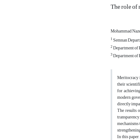
The role of
Mohammad Nazer
1
Semnan Departme
2
Department of P
3
Department of P
Meritocracy i
their scienti
for achievin
modern govern
directly impac
The results 
transparency,
mechanisms to
strengthenin
In this paper