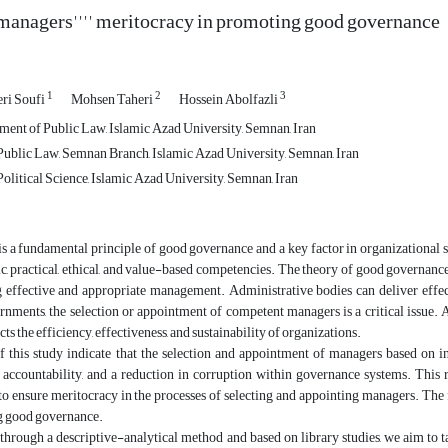
 managers'''' meritocracy in promoting good governance
1
2
3
i Soufi
Mohsen Taheri
Hossein Abolfazli
nt of Public Law, Islamic Azad University, Semnan, Iran
ublic Law, Semnan Branch, Islamic Azad University, Semnan, Iran
olitical Science, Islamic Azad University, Semnan, Iran
s a fundamental principle of good governance and a key factor in organizational s
fic, practical, ethical, and value-based competencies. The theory of good governanc
g effective and appropriate management. Administrative bodies can deliver effec
ments, the selection or appointment of competent managers is a critical issue. Att
ts the efficiency, effectiveness, and sustainability of organizations.
of this study indicate that the selection and appointment of managers based on 
 accountability, and a reduction in corruption within governance systems. This r
 ensure meritocracy in the processes of selecting and appointing managers. The fi
g good governance.
, through a descriptive-analytical method and based on library studies, we aim to 