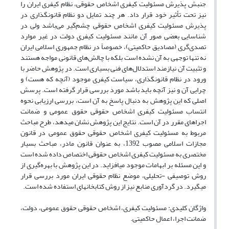
جنبش پذیرش مسئولیت کیفری اشخاص حقوقی، نظام کیفری ایران را
نیز تحت تأثیر خود قرار داد. هر چند تمایل دو نظام قانونگذاری در
پذیرش مسئولیت کیفری اشخاص حقوقی چشم‌گیر می‌باشد ولی در
شناسایی بعضی صور آن مانند مسئولیت کیفری دولت در غیر موارد
تصدی‌گری (مصادیق حاکمیتی)، خصوصاً در نظام جمهوری اسلامی ایران
نه تنها توجهی به آن نشده است بلکه با چالش‌های قانونی مواجه هستند
و تثبیت آن نیازمند استدلال‌‌های فنی بسیاری است. در پژوهش حاضر با
ورود در نظام قانونگذاری، سیاست کیفری موجود (آنچه که هست) و
چرایی آن و نیز آنچه باید باشد مورد بررسی قرار گرفته است. پرسش
اصلی که این پژوهش به دنبال پاسخ به آن است، بررسی ارزیابی نحوه
انتساب مسئولیت کیفری اشخاص حقوقی حقوق عمومی و ضمانت
اجراهای مقرر در آن است. نتایج این پژوهش نشان میدهد، طرح مباحث
مربوط به مسئولیت کیفری اشخاص حقوقی حقوق عمومی در قانون
مجازات اسلامی مصوب 1392، به عنوان قانون مادر، مباحث بسیار
مختصری به مسئولیت کیفری اشخاص حقوقی اختصاص داده شده است
و این مسئله بر ابهامات موجود میافزاید. در این پژوهش با بهره‌گیری از
روش توصیفی -تحلیلی، موضع نظام حقوقی ایران مورد بررسی قرار
میگیرد. در گردآوری منابع نیز از روش کتابخانهای استفاده شده است.
واژگان کلیدی: مسئولیت کیفری، اشخاص حقوقی حقوق عمومی، دولت،
ضمانت اجرا، اعمال حاکمیتی.