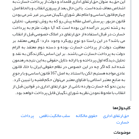
این حق به عنوان حق ارتفاق اداری قلمداد و دولت از پرداخت خسارت به
اشخاص معاف شده است. با این حال بعد از پیروزی انقلاب و با لحاظ اصل
چهارم قانون اساسی و اعلام نظر شورای نگهبان مبنی بر غیر شرعی بودن
قانون مزبور، پرسش اصلی مقاله پیش رو که به روش توصیفی – تحلیلی
به رشته تحریر درآمده این بوده است که آیا دولت ملزم به پرداخت
خسارت در قبال استفاده از حق ارتفاق در املاک خصوصی قبل از انقلاب
می باشد؟ در این راستا دو نوع رویکرد وجود دارد: گروهی معتقد بر
معافیت دولت از پرداخت خسارت بوده و دسته دوم معتقد به الزام
دولت به پرداخت خسارت می باشند. بر این اساس نگارندگان به نقد و
تحلیل دیدگاه اول پرداخته و با ارائه دلایل حقوقی به این نتیجه رهنمون
شده اند که اگر چه در این خصوص در نظام حقوقی ایران با خلاء قانون
عادی مواجه هستیم؛ لکن با استناد به اصل 167 قانون اساسی و با رجوع
به منابع معتبر اسلامی یا فتاوای معتبر می‌توان حکم قضیه را تبیین کرد.
بدین نحو که خسارت وارده ناشی از حق ارتفاق اداری در قوانین قبل از
انقلاب با ملحوظ نمودن نظریه شورای نگهبان قابل پرداخت خواهد بود.
کلیدواژه‌ها
حق ارتفاق اداری
حقوق مالکانه
سلب مالکیت ناقص
پرداخت
خسارت
موضوعات