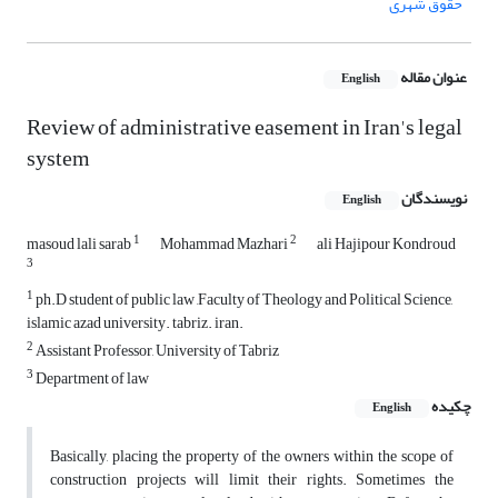
حقوق شهری
عنوان مقاله
English
Review of administrative easement in Iran's legal
system
نویسندگان
English
1
2
masoud lali sarab
Mohammad Mazhari
ali Hajipour Kondroud
3
1
ph.D student of public law ,Faculty of Theology and Political Science,
islamic azad university. tabriz. iran.
2
Assistant Professor, University of Tabriz
3
Department of law
چکیده
English
Basically, placing the property of the owners within the scope of
construction projects will limit their rights. Sometimes the