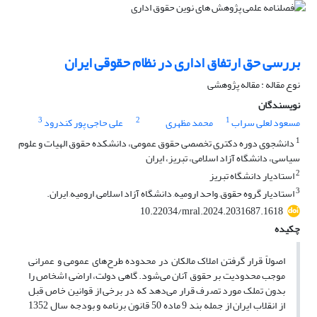
بررسی حق ارتفاق اداری در نظام حقوقی ایران
نوع مقاله : مقاله پژوهشی
نویسندگان
3
2
1
مسعود لعلی سراب
محمد مظهری
علی حاجی پور کندرود
1
دانشجوی دوره دکتری تخصصی حقوق عمومی، دانشکده حقوق الهیات و علوم
سیاسی، دانشگاه آزاد اسلامی، تبریز، ایران
2
استادیار دانشگاه تبریز
3
استادیار گروه حقوق, واحد ارومیه, دانشگاه آزاد اسلامی, ارومیه, ایران.
10.22034/mral.2024.2031687.1618
چکیده
اصولاً قرار گرفتن املاک مالکان در محدوده طرح‌های عمومی و عمرانی
موجب محدودیت بر حقوق آنان می‌شود. گاهی دولت، اراضی اشخاص را
بدون تملک مورد تصرف قرار می‌دهد که در برخی از قوانین خاص قبل
از انقلاب ایران از جمله بند 9 ماده 50 قانون برنامه و بودجه سال 1352