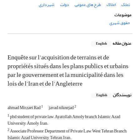
تملک
املاک
طرح های عمومی
دولت
شهرداری
موضوعات
حقوق شهری
عنوان مقاله
English
Enquête sur l'acquisition de terrains et de
propriétés situés dans les plans publics et urbains
par le gouvernement et la municipalité dans les
lois de l'Iran et de l'Angleterre
نویسندگان
English
1
2
ahmad Mirzaei Rad
javad niknejad
1
phd student of private law, Ayatollah Amoly branch, Islamic Azad
University, Amoly, Iran.
2
Associate Professor, Department of Private Law, West Tehran Branch,
Islamic Azad University, Tehran, Iran.