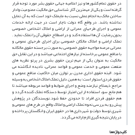
در حقوق تمام کشورها و نیز اعلامیه جهانی حقوق بشر مورد توجه قرار
گرفته است و یکی از مهمترین آثار شناسایی حق مالکیت ممنوعیت وادار
ساختن مالک به انجام عملی نسبت به مایملک خود است که به آن تمایل
نداشته باشد. در واقع گاه دولت ناچار است در جهت ارائه خدمات
عمومی و اجرای طرحهای عمرانی از اراضی و املاک اشخاص خصوصی
بدون رضایت آن ها استفاده کند و در اصطلاح حقوقی آن را تملک نماید .
تملک اراضی و املاک مالکان خصوصی برای اجرای طرحهای عمومی و
عمرانی عرصه مواجهه حقوق خصوصی به صورت برجسته حقوق مالکانه
با منافع عمومی برخاسته از نیازهای اجتماعی میباشد و در این تقابل حق
مالکیت به عنوان یکی از مهم ترین حقوق بشری در پرتو نظریه های
منفعت عمومی و خدمت عمومی و قواعد عمرانی، نادیده انگاشته می
شود. البته حقوق اداری مدرن بر توازن میان حاکمیت منافع عمومی و
حقوق فردی استوار است؛ به همین دلیل تملک املاک اشخاص به وسیله
مراجع ذیصلاح نیازمند وضع و اجرای ضوابط و قواعد مربوطه میباشد تا
هم مانع سوء استفاده از این امتیاز توسط دستگاه تملک کننده گردد و
هم حقوق فردی افراد تا حدودی حفظ شود.نویسندگان در پژوهش
پیش رو به بررسی نحوه تملک اراضی و املاک واقع در طرح های عمومی و
شهری توسط دولت و شهرداری ها در حقوق ایران و انگلستان پرداخته و
در پایان نتیجه گیری لازم ارائه می گردد.
کلیدواژه‌ها