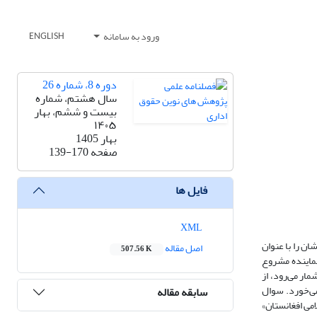
ورود به سامانه
ENGLISH
دوره 8، شماره 26
سال هشتم، شماره
بیست و ششم، بهار
۱۴۰۵
بهار 1405
صفحه
139-170
فایل ها
XML
 شان را با عنوان
اصل مقاله
507.56 K
ت‌شان به عنوان نماینده مشروع
مار می‌رود، از
می‌خورد. سوال
سابقه مقاله
می افغانستان»