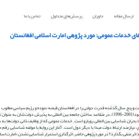
ارسال مقاله
داوران
پرسش‌های متداول
تماس با ما
فای خدمات عمومی: مورد پژوهی امارت اسلامی افغانستان
دومین بار، ظرف بیست و پنج سال گذشته قدرت دولتی را در افغانستان قبضه نموده و رژیم سیاسی مطلوب
امارت اسلامی افغانستان احیا و برقرار نمایند، همانند دوره نخست زمامداری خود(2001-1996)، در متقاعد ساختن جامعه بین المللی به پذیرش دول
با بحران شناسایی بین المللی رویارو است. خدمات عمومی که از وظایف ذاتی دولت‌ها به ش
، نیازمند ارتباط دولت مبدا با دیگر دول است. آغاز این روابط با مولفه شناسایی رقم 
 اثر منفی بگذارد؟ در موردپژوهی حاضر، اثرگذاری استمرار شناسایی نشدن «امارت اسلا