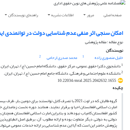
صفحه اصلی
مرور
اطلاعات نشریه
راهنمای نویسندگان
امکان سنجی اثر منفی عدم شناسایی دولت در توانمندی ای
نوع مقاله : مقاله پژوهشی
نویسندگان
2
1
خلیل منصوری زاده
محمد صدری ارحامی
1
دانشجوی دکترا حقوق عمومی، مرکز حقوق، دانشگاه امام حسین (ع)، تهران، ایران.
2
دانشکده علوم اجتماعی و فرهنگی، دانشگاه جامع امام حسین (ع)، تهران، ایران.
10.22034/mral.2025.2042632.1655
چکیده
گروه طالبان که در اوت 2021 با تصرف کابل توانستند برای 
کشور افغانستان کامیاب نبوده‌اند و بنابراین امارت اسلامی افغانستان همچنان 
دولتی به دولتی دیگر متفاوت بوده و ارائه مطلوب آن، برطبق اصل انطباق‌پذیری
پژوهش حاضر این است که آیا این عدم شناسایی بر ارائه خدمات عمومی می‌تواند