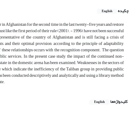
چکیده
English
in Afghanistan for the second time in the last twenty-five years and restore
st like the first period of their rule (2001). - 1996), have not been successful
esentative of the country of Afghanistan and is still facing a crisis of
s, and their optimal provision, according to the principle of adaptability,
these relationships occurs with the recognition component. The question
blic services. In the present case study, the impact of the continued non-
 state in the domestic arena has been examined. Weaknesses in the sectors of
, which indicate the inefficiency of the Taliban group in providing public
as been conducted descriptively and analytically and using a library method,
ate.
کلیدواژه‌ها
English