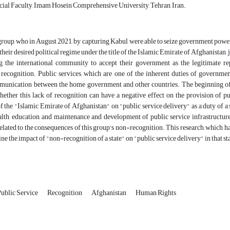
cial Faculty, Imam Hosein Comprehensive University, Tehran, Iran.
roup, who in August 2021, by capturing Kabul, were able to seize government power 
their desired political regime under the title of the Islamic Emirate of Afghanistan, ju
g the international community to accept their government as the legitimate repr
 recognition. Public services, which are one of the inherent duties of government
munication between the home government and other countries. The beginning of 
hether this lack of recognition can have a negative effect on the provision of pu
f the "Islamic Emirate of Afghanistan" on "public service delivery" as a duty of a
alth, education, and maintenance and development of public service infrastructure
 related to the consequences of this group's non-recognition. This research, which h
ne the impact of "non-recognition of a state" on "public service delivery" in that st
ublic Service
Recognition
Afghanistan
Human Rights