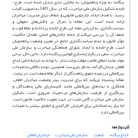
بیگانه، به ویژه پناهجویان، به چالشی جدی تبدیل شده است. طرح-
لایحه تشکیل سازمان ملی مهاجرت، که در سال 1401 به تصویب کلیات
رسید، با هدف ایجاد چارچوبی قانونی و شفاف برای مدیریت مهاجران
ارائه شده است. این مقاله با تمرکز بر چالش‌های حقوقی و
سیاست‌گذاری، به ارزیابی مفاد این طرح-لایحه پرداخته و نقاط قوت و
ضعف آن را بررسی می‌کند.از جمله چالش‌های اصلی، فقدان حاکمیت
مؤثر قانون و عدم سیاست‌گذاری جامع در تعیین وضعیت پناهجویان
است. طرح-لایحه با ایجاد شورای هماهنگی مهاجرت و سازمان ملی
مهاجرت، سعی در یکپارچه‌سازی قوانین پراکنده دارد. با این حال، برخی
مواد مانند اعطای اقامت موقت و مدت‌دار، با توجه به شرایط خاص اتباع
افغان، چندان کارآمد به نظر نمی‌رسد. همچنین، توجه ناکافی به تعهدات
بین‌المللی در زمینه حقوق پناهندگان از دیگر نقاط ضعف است.در نهایت،
مقاله پیشنهاد می‌کند که برای مدیریت بهتر وضعیت مهاجران افغان،
همکاری با نهادهای بین‌المللی مانند کمیساریای عالی پناهندگان و
بهره‌گیری از ظرفیت سازمان‌های مردم‌نهاد ضروری است. تشکیل
سازمان ملی مهاجرت گامی مثبت در جهت تقویت حاکمیت قانون است،
اما نیاز به اصلاحاتی برای افزایش کارآمدی و انطباق بیشتر با تعهدات
بین‌المللی دارد.
کلیدواژه‌ها
اتباع بیگانه
تابعیت
سازمان ملی مهاجرت
مهاجران افغان