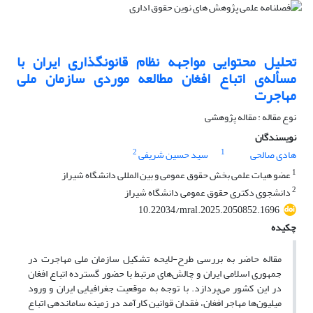
تحلیل محتوایی مواجهه نظام قانونگذاری ایران با
مسأله‌ی اتباع افغان مطالعه موردی سازمان ملی
مهاجرت
نوع مقاله : مقاله پژوهشی
نویسندگان
2
1
هادی صالحی
سید حسین شریفی
1
عضو هیات علمی بخش حقوق عمومی و بین المللی دانشگاه شیراز
2
دانشجوی دکتری حقوق عمومی دانشگاه شیراز
10.22034/mral.2025.2050852.1696
چکیده
مقاله حاضر به بررسی طرح-لایحه تشکیل سازمان ملی مهاجرت در
جمهوری اسلامی ایران و چالش‌های مرتبط با حضور گسترده اتباع افغان
در این کشور می‌پردازد. با توجه به موقعیت جغرافیایی ایران و ورود
میلیون‌ها مهاجر افغان، فقدان قوانین کارآمد در زمینه ساماندهی اتباع