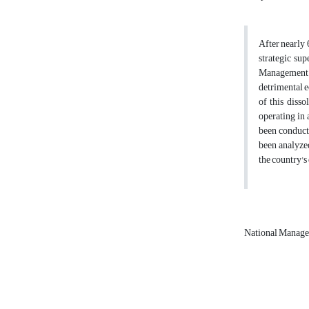
After nearly 
strategic sup
Management a
detrimental e
of this diss
operating in
been conducte
been analyzed
the country's
National Manage