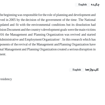
چکیده
English
m the beginning was responsible for the role of planning and development and
olved in 2005 by the decision of the government of the time. The National
ated and fit with the environmental conditions, but its dissolution had
 Vision Document and the country's development goals were the main victims
 2016, the Management and Planning Organization was revived and started
"Administrative and Employment Organization". In this research, which has
opponents of the revival of the Management and Planning Organization have
ional Management and Planning Organization created a serious disruption in
ment.
کلیدواژه‌ها
English
residency