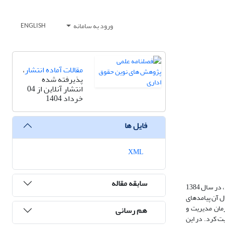
ورود به سامانه
ENGLISH
مقالات آماده انتشار
،
پذیرفته شده
انتشار آنلاین از 04
خرداد 1404
فایل ها
XML
سابقه مقاله
پس از قریب به 60 سال فعالیت سازمان برنامه‌ریزی کشور؛ نهادی که از آغاز، عهده‌دار نقش برنامه‌ریزی و نظارت توسعه‌ای و راهبردی نظام اقتصادی و اجتماعی کشور بود، در سال 1384
ل آن پیامدهای
ز انحلال سازمان مدیریت و
هم رسانی
الیت کرد. در این