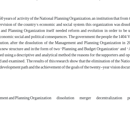
60 years of activity of the National Planning Organization; an institution that fro
ervision of the country's economic and social system, this organization was diss
nd Planning Organization itself needed reform and evolution in order to be upd
conomic, social and political consequences. The government, the people, the 1404
olution; after the dissolution of the Management and Planning Organization in
 a new structure and in the form of two "Planning and Budget Organization" and 
d using a descriptive and analytical method, the reasons for the supporters and 
 and examined. The results of this research show that the elimination of the Nat
 development path and the achievement of the goals of the twenty-year vision docu
ment and Planning Organization
dissolution
merger
decentralization
p