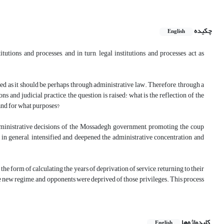
چکیده
English
itutions and processes, and in turn, legal institutions and processes act as
ated as it should be, perhaps through administrative law. Therefore, through a
ns and judicial practice, the question is raised: what is the reflection of the
 and for what purposes?
 administrative decisions of the Mossadegh government, promoting the coup
 in general, intensified and deepened the administrative concentration and
e form of calculating the years of deprivation of service, returning to their
the new regime, and opponents were deprived of those privileges. This process
کلیدواژه‌ها
English