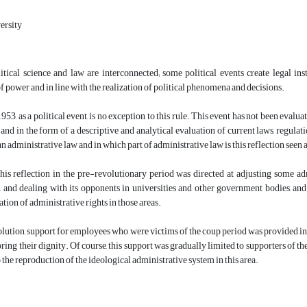
ersity
litical science and law are interconnected; some political events create legal inst
f power and in line with the realization of political phenomena and decisions.
953, as a political event, is no exception to this rule. This event has not been evalu
 and in the form of a descriptive and analytical evaluation of current laws, regulatio
an administrative law and in which part of administrative law is this reflection seen
 this reflection in the pre-revolutionary period was directed at adjusting some
, and dealing with its opponents in universities and other government bodies, and
ation of administrative rights in those areas.
olution, support for employees who were victims of the coup period was provided in th
toring their dignity. Of course, this support was gradually limited to supporters of 
o the reproduction of the ideological administrative system in this area.