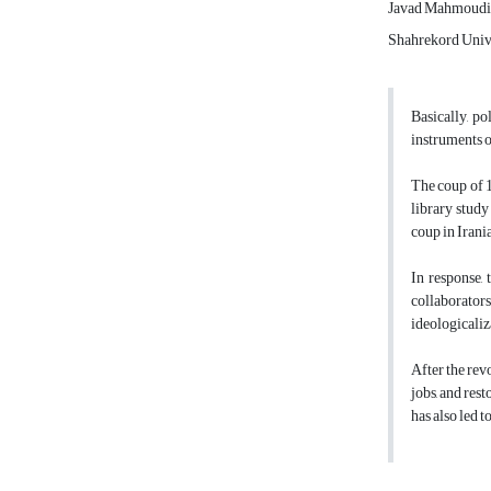
Javad Mahmoudi
Shahrekord Univ
Basically, po
instruments o
The coup of 1
library study
coup in Irani
In response,
collaborators
ideologicaliz
After the rev
jobs, and res
has also led t