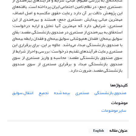
کتابخانه‌ای به بررسی مفهوم، مبانی، شرایط و فرآیندهای بهره‌مندی از
«مستمری جمع» در نظام تامین اجتماعی ایران پرداخته است. یافته‌های
این پژوهش دلالت بر آن دارد رعایت حقوق مکتسبه و اصل انصاف،
مهمترین مبانی پیدایش «مستمری جمع» هستند و بهره‌مندی از این
مستمری، شرایطی دارد که مهمترین آنها تمایل و ارایه درخواست؛
استحقاق به بهره‌مندی از مستمری در صندوق بازنشستگی مقصد؛ بقای
سوابق بیمه‌ای؛ فقدان همپوشانی سوابق بیمه‌ای و فقدان رابطه بیمه‌ای
با صندوق بازنشستگی مبداء می‌باشد. علاوه بر این، برای برقراری این
مستمری رعایت فرآیندهای تقدیم درخواست؛ بررسی و احراز شرایط از
سوی صندوق بازنشستگی مقصد؛ محاسبه و واریز مستمری از سوی
صندوق بازنشستگی مبداء و برقراری مستمری از سوی صندوق
بازنشستگی مقصد، ضرورت دارد.
کلیدواژه‌ها
صندوق بازنشستگی
مستمری
بیمه شده
تجمیع
انتقال سوابق
موضوعات
سایر موضوعات
عنوان مقاله
English