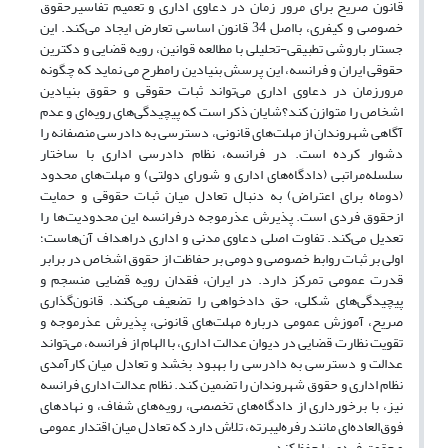
قانون صریح برای مرور زمان در دعاوی اداری و تعمیم تفاسیرحقوق
خصوصی و کیفری، بااصل 34 قانون اساسی تعارض ایجاد می‌کند. این
جستار باروشی تطبیقی-تحلیلی با مطالعه قوانین، رویه قضایی و دکترین
حقوقی ایران و فرانسه، این پرسش بنیادین رامطرح می نماید که چگونه
مرورزمان در دعاوی اداری می‌تواند ثبات حقوقی و حقوق بنیادین
اشخاص را متوازن کند؟شایان ذکر است که پیچیدگی‌های رویه‌ای و عدم
آگاهی شهروندان از مهلت‌های قانونی، دسترسی به دادرسی منصفانه را
دشوار کرده است. در فرانسه، نظام دادرسی اداری با ساختار
سلسله‌مراتبی (دادگاه‌های اداری و شورای دولتی) و مهلت‌های محدود
(دوماه برای اعتراض) به دنبال تعادل میان ثبات حقوقی و حمایت
ازحقوق فردی است. پذیرش عذرموجه درفرانسه این محدودیت‌ها را
تعدیل می‌کند. تفاوت اصلی دعاوی مدنی و اداری دراهداف آن‌هاست؛
اولی بر ثبات روابط خصوصی و دومی بر حفاظت از حقوق اشخاص در برابر
قدرت عمومی تمرکز دارد. در ایران، فقدان رویه قضایی منسجم و
پیچیدگی‌های شکلی، حق دادخواهی را تضعیف می‌کند. قانون‌گذاری
صریح، آموزش عمومی درباره مهلت‌های قانونی، پذیرش عذرموجه و
تقویت نظارت قضایی در دیوان عدالت اداری، با الهام از فرانسه، می‌تواند
عدالت و دسترسی به دادرسی را بهبود بخشد و تعادل میان کارآمدی
نظام اداری و حقوق شهروندان را تضمین کند. نظام عدالت اداری فرانسه
نیز، با برخورداری از دادگاه‌های تخصصی، رویه‌های شفاف، و نهادهای
فوق‌العاده‌ای مانند رفره‌لیبرته، تلاش دارد که تعادل میان اقتدار عمومی
و حقوق فردی را حفظ کند.