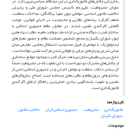
به ارزیابی چالش‌های قانون‌گذاری در این دو نظام سیاسی می‌پردازد. در
دوران مشروطیت، علی‌رغم تأسیس مجلس شورای ملی و پذیرش
حاکمیت قانون اساسی، عواملی چون نفوذ بیگانگان، مداخلات سلطنت،
ضعف کارکرد نهادهای نظارتی و محدودیت در اجرای قوانین، موجب
کاهش کارآمدی تقنین شدند. در مقابل، نظام جمهوری اسلامی با
ساختار قدرت دوگانه مبتنی بر اراده ملت و ولایت فقیه، نظارت نهادهایی
چون شورای نگهبان و مجمع تشخیص مصلحت نظام، و حضور معیارهای
ایدئولوژیک، با موانعی از قبیل محدودیت استقلال مجلس، تعارض میان
مبانی شرعی و نیازهای عرفی، و طولانی شدن فرآیند تقنین مواجه است.
نتایج بررسی تطبیقی نشان می‌دهد تمرکز قدرت و وجود موانع ساختاری
از چالش‌های مشترک دو دوره است، با این تفاوت که در مشروطیت منشأ
آن بیشتر دخالت سلطنت و عوامل خارجی و در جمهوری اسلامی ناشی از
ساختارهای درون‌نظام و نظارت‌های چندلایه است. اصلاح سازوکارهای
تقنینی و تقویت پاسخگویی نهادی، اصلی‌ترین راهکار ارتقای کارآمدی
قانون‌گذاری است.
کلیدواژه‌ها
قانون‌گذاری
مشروطیت
جمهوری اسلامی ایران
حاکمیت قانون
شورای نگهبان
موضوعات