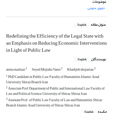
موضوعات
حقوق عمومی
عنوان مقاله
English
Redefining the Efficiency of the Legal State with
an Emphasis on Reducing Economic Interventions
in Light of Public Law
نویسندگان
English
1
2
3
atena markazi
Seyed Mojtaba Vaezi
Khadijeh shojaeian
1
PhD Candidate in Public Law, Faculty of Humanities, Islamic Azad
University, Shiraz Branch, Iran
2
Associate Prof, Department of Public and International Law, Faculty of
Law and Political Science, ‎University of Shiraz, Shiraz, Iran‎
3
Assistant Prof. of Public Law, Faculty of Law and Humanities, Shiraz
Branch, Islamic Azad ‎University of Shiraz, Shiraz, Iran
چکیده
English