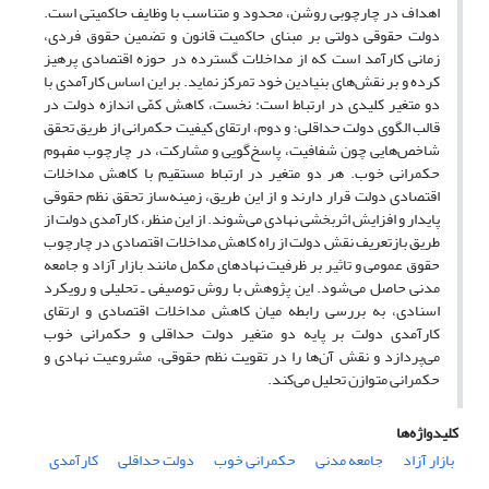
اهداف در چارچوبی روشن، محدود و متناسب با وظایف حاکمیتی است.
دولت حقوقی دولتی بر مبنای حاکمیت قانون و تضمین حقوق فردی،
زمانی کارآمد است که از مداخلات گسترده در حوزه اقتصادی پرهیز
کرده و بر نقش‌های بنیادین خود تمرکز نماید. بر این اساس کارآمدی با
دو متغیر کلیدی در ارتباط است: نخست، کاهش کمّی اندازه دولت در
قالب الگوی دولت حداقلی؛ و دوم، ارتقای کیفیت حکمرانی از طریق تحقق
شاخص‌هایی چون شفافیت، پاسخ‌گویی و مشارکت، در چارچوب مفهوم
حکمرانی خوب. هر دو متغیر در ارتباط مستقیم با کاهش مداخلات
اقتصادی دولت قرار دارند و از این طریق، زمینه‌ساز تحقق نظم حقوقی
پایدار و افزایش اثربخشی نهادی می‌شوند. از این منظر، کارآمدی دولت از
طریق بازتعریف نقش دولت از راه کاهش مداخلات اقتصادی در چارچوب
حقوق عمومی و تاثیر بر ظرفیت‌ نهادهای مکمل مانند بازار آزاد و جامعه
مدنی حاصل می‌شود. این پژوهش با روش توصیفی ـ تحلیلی و رویکرد
اسنادی، به بررسی رابطه میان کاهش مداخلات اقتصادی و ارتقای
کارآمدی دولت بر پایه دو متغیر دولت حداقلی و حکمرانی خوب
می‌پردازد و نقش آن‌ها را در تقویت نظم حقوقی، مشروعیت نهادی و
حکمرانی متوازن تحلیل می‌کند.
کلیدواژه‌ها
بازار آزاد
جامعه مدنی
حکمرانی خوب
دولت حداقلی
کارآمدی