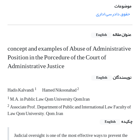
موضوعات
حقوق دادرسی اداری
عنوان مقاله
English
concept and examples of Abuse of Administrative
Position in the Porcedure of the Court of
Administrative Justice
نویسندگان
English
1
2
Hadis Kalvandi
Hamed Nikoonahad
1
M.A. in Public Law, Qom University, Qom,Iran
2
Associate Prof., Department of Public and International Law, Faculty of
Law, Qom University. Qom.Iran
چکیده
English
Judicial oversight is one of the most effective ways to prevent the