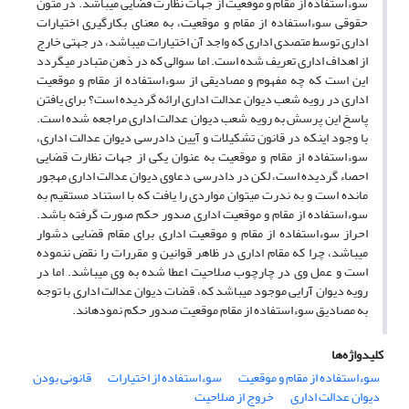
سوءاستفاده از مقام و موقعیت از جهات نظارت قضایی میباشد. در متون
حقوقی سوءاستفاده از مقام و موقعیت، به معنای بکارگیری اختیارات
اداری توسط متصدی اداری که واجد آن اختیارات میباشد، در جهتی خارج
از اهداف اداری تعریف شده است. اما سوالی که در ذهن متبادر میگردد
این است که چه مفهوم و مصادیقی از سوءاستفاده از مقام و موقعیت
اداری در رویه شعب دیوان عدالت اداری ارائه گردیده است؟ برای یافتن
پاسخ این پرسش به رویه شعب دیوان عدالت اداری مراجعه شده است.
با وجود اینکه در قانون تشکیلات و آیین دادرسی دیوان عدالت اداری،
سوءاستفاده از مقام و موقعیت به عنوان یکی از جهات نظارت قضایی
احصاء گردیده است، لکن در دادرسی دعاوی دیوان عدالت اداری مهجور
مانده است و به ندرت میتوان مواردی را یافت که با استناد مستقیم به
سوءاستفاده از مقام و موقعیت اداری صدور حکم صورت گرفته باشد.
احراز سوءاستفاده از مقام و موقعیت اداری برای مقام قضایی دشوار
میباشد، چرا که مقام اداری در ظاهر قوانین و مقررات را نقض ننموده
است و عمل وی در چارچوب صلاحیت اعطا شده به وی میباشد. اما در
رویه دیوان آرایی موجود میباشد که، قضات دیوان عدالت اداری با توجه
به مصادیق سوءاستفاده از مقام موقعیت صدور حکم نمودهاند.
کلیدواژه‌ها
سوءاستفاده از مقام و موقعیت
سوءاستفاده از اختیارات
قانونی بودن
دیوان عدالت اداری
خروج از صلاحیت