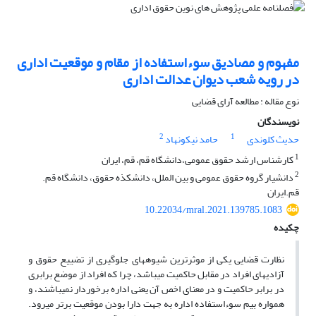
مفهوم و مصادیق سوءاستفاده از مقام و موقعیت اداری
در رویه شعب دیوان عدالت اداری
نوع مقاله : مطالعه آرای قضایی
نویسندگان
2
1
حدیث کلوندی
حامد نیکونهاد
1
کارشناس ارشد حقوق عمومی،دانشگاه قم، قم، ایران
2
دانشیار گروه حقوق عمومی و بین الملل، دانشکذه حقوق، دانشگاه قم.
قم.ایران
10.22034/mral.2021.139785.1083
چکیده
نظارت قضایی یکی از موثرترین شیوههای جلوگیری از تضییع حقوق و
آزادیهای افراد در مقابل حاکمیت میباشد، چرا که افراد از موضع برابری
در برابر حاکمیت و در معنای اخص آن یعنی اداره برخوردار نمیباشند، و
همواره بیم سوءاستفاده اداره به جهت دارا بودن موقعیت برتر میرود.