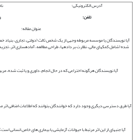
آدرس الکترونیکی:
نا
تلفن:
و
عنوان مقاله:
آیا نویسندگان یا موسسه مربوطه وجهی از یک شخص ثالث (دولتی، تجاری، بنیاد خصو
شده (شامل کمک‏های مالی، نظارت بر داده‏ها، طراحی مطالعه، آماده‏سازی اثر، تجزیه
آیا نویسندگان هرگونه اختراعی که در حال انجام، داوری و یا ثبت شده، مربوط 
آیا طرق دسترسی دیگری وجود دارد که خوانندگان بتوانند که اطلاعات اضافی اثر مذک
آیا جنبه‏ای از این اثر مرتبط با حیوانات آزمایشی یا بیماری های خاص انسانی است ک