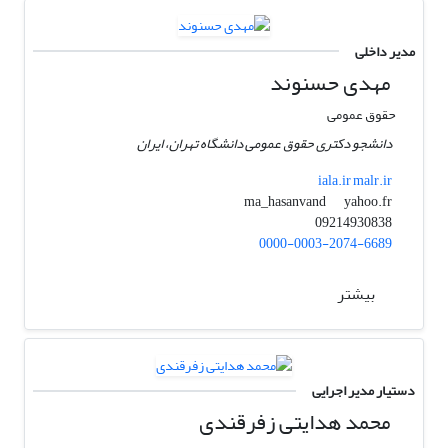
مدیر داخلی
مهدی حسنوند
حقوق عمومی
دانشجو دکتری حقوق عمومی دانشگاه تهران، ایران
iala.ir malr.ir
yahoo.fr
ma_hasanvand
09214930838
0000-0003-2074-6689
بیشتر
دستیار مدیر اجرایی
محمد هدایتی زفرقندی