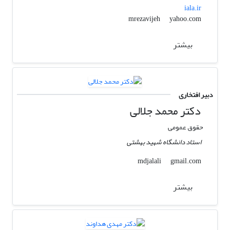
iala.ir
yahoo.com
mrezavijeh
بیشتر
دبیر افتخاری
دکتر محمد جلالی
حقوق عمومی
استاد دانشگاه شهید بهشتی
gmail.com
mdjalali
بیشتر