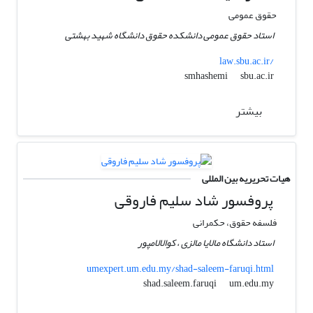
حقوق عمومی
استاد حقوق عمومی دانشکده حقوق دانشگاه شهید بهشتی
law.sbu.ac.ir/
sbu.ac.ir
smhashemi
بیشتر
هیات تحریریه بین المللی
پروفسور شاد سلیم فاروقی
فلسفه حقوق، حکمرانی
استاد دانشگاه مالایا مالزی ، کوالالامپور
umexpert.um.edu.my/shad-saleem-faruqi.html
um.edu.my
shad.saleem.faruqi