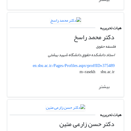
هیات تحریریه
دکتر محمد راسخ
فلسفه حقوق
استاد دانشکده حقوق دانشگاه شهید بهشتی
en.sbu.ac.ir/Pages/Profiles.aspx?proffID=375489
sbu.ac.ir
m-rasekh
بیشتر
هیات تحریریه
دکتر حسن زارعی متین