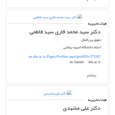
هیات تحریریه
دکتر سید محمد قاری سید فاطمی
حقوق بین الملل
استاد دانشگاه شهید بهشتی
en.sbu.ac.ir/Pages/Profiles.aspx?proffID=375507
sbu.ac.ir
m-fatemi
بیشتر
هیات تحریریه
دکتر علی مشهدی