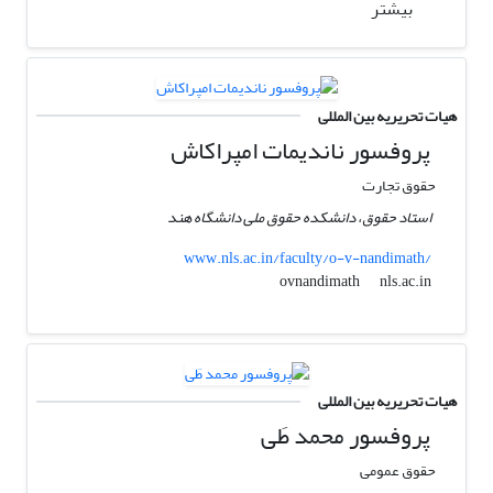
بیشتر
هیات تحریریه بین المللی
پروفسور ناندیمات امپراکاش
حقوق تجارت
استاد حقوق، دانشکده حقوق ملی دانشگاه هند
www.nls.ac.in/faculty/o-v-nandimath/
nls.ac.in
ovnandimath
هیات تحریریه بین المللی
پروفسور محمد طَی
حقوق عمومی