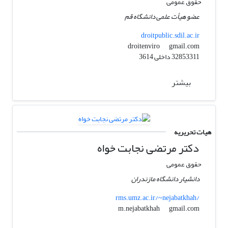
حقوق عمومی
عضو هیأت علمی دانشگاه قم
droitpublic.sdil.ac.ir
gmail.com
droitenviro
32853311 داخلی 3614
بیشتر
هیات تحریریه
دکتر مرتضی نجابت خواه
حقوق عمومی
دانشیار دانشگاه مازندران
rms.umz.ac.ir/~nejabatkhah/
gmail.com
m.nejabatkhah