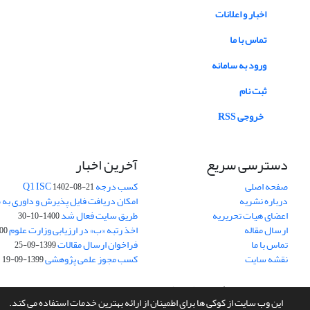
اخبار و اعلانات
تماس با ما
ورود به سامانه
ثبت نام
خروجی RSS
دسترسی سریع
آخرین اخبار
صفحه اصلی
کسب درجه Q1 ISC
1402-08-21
درباره نشریه
امکان دریافت فایل پذیرش و داوری به 
اعضای هیات تحریریه
طریق سایت فعال شد
1400-10-30
ارسال مقاله
اخذ رتبه «ب» در ارزیابی وزارت علوم
03-30
تماس با ما
فراخوان ارسال مقالات
1399-09-25
نقشه سایت
کسب مجوز علمی پژوهشی
1399-09-19
سامانه مدیریت نشریات علمی.
طراحی و پیاده سازی از
سیناوب
این وب سایت از کوکی ها برای اطمینان از ارائه بهترین خدمات استفاده می کند.