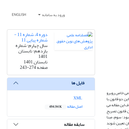
ورود به سامانه
ENGLISH
دوره 4، شماره 11 -
شماره پیاپی 11
سال چهارم؛ شماره
یازدهم؛ تابستان
1401
تابستان 1401
صفحه
243-274
فایل ها
امی خاص روبرو
XML
ن دو قانون با
 این مقاله می
اصل مقاله
494.94 K
است که اولاً: نظامهای استخدامی خاص که مشمول قانون مدیریت خدمات نیستند بایستی با در نظر گرفتن دلائل موجه و عقلانی در ماده 117 این قانون تصریح
ود؛ سوم، مبنا
ن تعیین شوند
سابقه مقاله