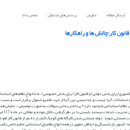
ارسال مقاله
داوران
پرسش‌های متداول
تماس با ما
نون کار:چالش ها و راهکارها
کشوری(برای بخش دولتی) و قانون کار( برای بخش خصوصی)، ما با انواع نظام های استخد
ستثنائات آنها چیست و چه نسبتی بین آنها از جهت قلمرو شمول برقرار است و نسبت ای
 نظام استخدامی ما وجود دارد؟ پرداختن به این سوالات به صورت توصیفی - تحلیلی هدف
باشد. برایند مقاله این 
 مستثنی شوند؛ دوم، مستثنی شدن کارگاه های کوچک کمتر از ده نفر از قانون کار لغو ش
ه/ کسور بازنشستگی و حداقل حقوق در همه انواع نظامهای استخدامی عام و خاص یکسا