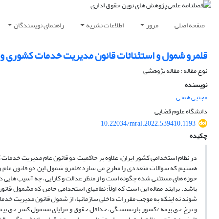
صفحه اصلی
مرور
اطلاعات نشریه
راهنمای نویسندگان
قلمرو شمول و استثنائات قانون مدیریت خدمات کشوری و قا
نوع مقاله : مقاله پژوهشی
نویسنده
مجتبی همتی
دانشگاه علوم قضایی
10.22034/mral.2022.539410.1193
چکیده
در نظام استخدامی کشور ایران، علاوه بر حاکمیت دو قانون عام مدیریت خدمات 
هستیم که سوالات متعددی را مطرح می سازد:قلمرو شمول این دو قانون عام و ا
حوزه های مستثنی شده چگونه است و از منظر عدالت و کارایی، چه آسیب هایی در
شوند نه اینکه به موجب مقررات داخلی سازمانها، از شمول قانون مدیریت خدمات
و نرخ حق بیمه /کسور بازنشستگی، حداقل حقوق و مزایای مشمول کسر حق بیم