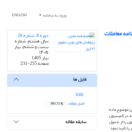
ورود به سامانه
ENGLISH
صوص مرجع صالح رسیدگی به اعتراض از آرای کمیسیون موضوع ماده ۳۸ آیین‌نامه معاملات
دوره 8، شماره 26
سال هشتم، شماره
بیست و ششم، بهار
۱۴۰۵
بهار 1405
صفحه
231-255
فایل ها
XML
اصل مقاله
393.71 K
سیون موضوع ماده
ت اداری با این استدلال که در کمیسیون
سابقه مقاله
ون را از شمول
ور نیز به موجب رأی وحدت رویه شماره ۸۴۹ مورخ ۱۹/۴/۱۴۰۳ مفاد رأی مزبور را تأیید نمود.