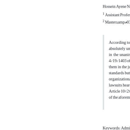
Hossein Ayene N
1
Assistant Profe
2
Master&amp;#039
According to 
absolutely un
in the unani
4/19/1403 of 
them in the j
standards, but
organizationa
lawsuits hear
Article 10 (2)
of the afore
Keywords: Admini