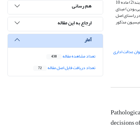
بررسی‌ صورت گرفته نشان داد مستثنی نمودن این مرجع از شمول صلاحیت دیوان نه تنها مخالف اصول و موازین حقوقی است، بلکه با مفاد اصل 173 قانون اساسی و بند‌(2) ماده 10
هم رسانی
ند‌(2) ماده ۱۰ معیار سازمانی (مرجع شبه‌قضایی بودن) مبنای
در راستای اصل
اء قطعی کمیسیون مذکور
ارجاع به این مقاله
آمار
تعداد مشاهده مقاله
438
تعداد دریافت فایل اصل مقاله
72
Pathologica
decisions o