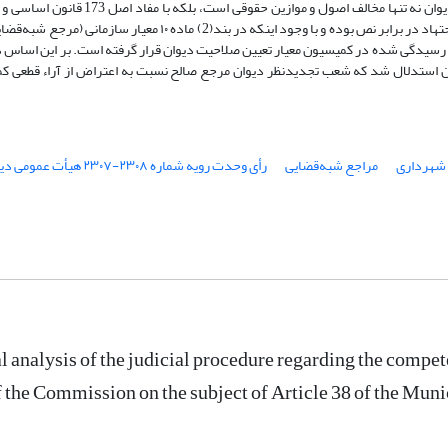
قانون دیوان نیز مغایرت دارد. مختصر اینکه مفاد آرای مزبور به نوعی تفسیر و اجتهاد در برابر نص بوده و با وجود اینکه در ب
 رسیدگی شده در کمیسیون معیار تعیین صلاحیت دیوان قرار گرفته است. بر این اساس 
مستند به بند‌(2) ماده 10 و نیز تبصره ۳ ماده ۳ قانون دیوان استدلال شد که شعب تجدیدنظر دیوان مرجع صالح نسبت به اعتراض از آر
مراجع شبه‌قضایی
رأی وحدت رویه شماره ۲۳۰۸-۲۳۰۷ هیأت عمومی دیوان عدالت اداری
l analysis of the judicial procedure regarding the compet
f the Commission on the subject of Article 38 of the Mun