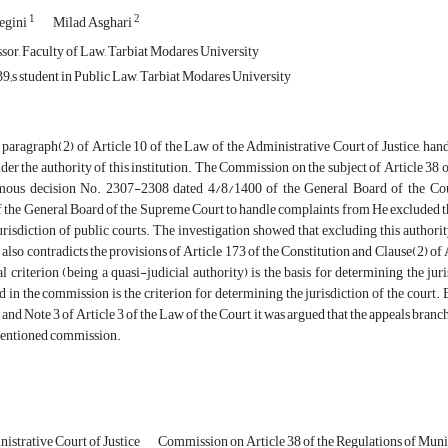
1
2
egini
Milad Asghari
ssor, Faculty of Law, Tarbiat Modares University
;s student in Public Law, Tarbiat Modares University
paragraph(2) of Article 10 of the Law of the Administrative Court of Justice, handl
der the authority of this institution. The Commission on the subject of Article 38 o
mous decision No. 2307-2308 dated 4/8/1400 of the General Board of the Cou
the General Board of the Supreme Court to handle complaints from He excluded the
urisdiction of public courts. The investigation showed that excluding this authority
 also contradicts the provisions of Article 173 of the Constitution and Clause(2) of A
l criterion (being a quasi-judicial authority) is the basis for determining the juri
d in the commission is the criterion for determining the jurisdiction of the court. 
 and Note 3 of Article 3 of the Law of the Court, it was argued that the appeals branc
mentioned commission.
strative Court of Justice
Commission on Article 38 of the Regulations of Muni