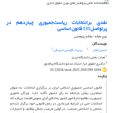
نقدی برانتخابات ریاست‌جمهوری چهاردهم در
پرتواصل131 قانون اساسی
نوع مقاله : مقاله پژوهشی
نویسندگان
2
1
حسین فخر
پریزاد کاوسی خسرقی
1
هیات علمی دانشگاه تبریز
2
دکتری حقوق جزا، استاد مدعو دانشگاه پیام نور
10.22034/mral.2025.2045399.1694
چکیده
قانون اساسی جمهوری اسلامی ایران بر برگزاری انتخابات به عنوان
مهم‌ترین روش مراجعه به رأی جمهور تأکید دارد. ویژگی محوریِ
جمهوریتِ نظام و ادارۀ امور کشور به اتکای آرای عمومی اقتضاء می‌کند که
انتخابات حتی در شرایط غیرعادی، در زمان قانونی خود برگزار شده و
شخص یا اشخاص منتخب، در اولین فرصت ممکن وظایف و اختیارات