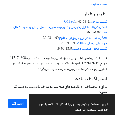
نقشه سایت
آخرین اخبار
کسب درجه Q1 ISC
1402-08-21
امکان دریافت فایل پذیرش و داوری به صورت کامل از طریق سایت فعال
شد
1400-10-30
اخذ رتبه «ب» در ارزیابی وزارت علوم
1400-03-30
فراخوان ارسال مقالات
1399-09-25
کسب مجوز علمی پژوهشی
1399-09-19
فصلنامه پژوهش های نوین حقوق اداری به موجب نامه شماره 398-11717
مورخ 1399/09/19 با موافقت کمیسیون نشریات وزارت علوم، تحقیقات و
فناوری بواجد درجه علمی پژوهشی محسوب می گردد.
اشتراک خبرنامه
برای دریافت اخبار و اطلاعیه های مهم نشریه در خبرنامه نشریه مشترک
شوید.
اشتراک
این وب سایت از کوکی ها برای اطمینان از ارائه بهترین
خدمات استفاده می کند.