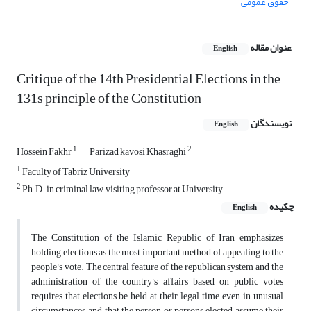
حقوق عمومی
عنوان مقاله
English
Critique of the 14th Presidential Elections in the
131s principle of the Constitution
نویسندگان
English
1
2
Hossein Fakhr
Parizad kavosi Khasraghi
1
Faculty of Tabriz University
2
Ph.D. in criminal law, visiting professor at University
چکیده
English
The Constitution of the Islamic Republic of Iran emphasizes
holding elections as the most important method of appealing to the
people's vote. The central feature of the republican system and the
administration of the country's affairs based on public votes
requires that elections be held at their legal time, even in unusual
circumstances, and that the person or persons elected assume their