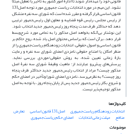
قانونی خود را عهده‌دار شوند تا ادارۀ امور کشور به تأخیر یا تعطیل مبتلا
نشود. این مهم در مورد انتخابات ریاست جمهوری مورد توجه اصل131
قانون اساسی قرار گرفته و مقرر شده است که شورای سه نفره متشکل
از رئیس مجلس، رئیس قوه قضاییه و معاون اول رئیس‌جمهور ترتیبی
دهد که حداکثر ظرف مدت پنجاه روز رئیس‌جمهور جدید انتخاب شود.
این نوشتار بی‌آنکه بخواهد اصل مذکور را به تمامی مورد شرح‌و‌بسط
قرار دهد، برآن است که براساس محتوای اصل یاد شده، روح حاکم بر
قانون اساسی و اصول حقوقی، انتخابات زودهنگام ریاست‌جمهوری را از
منظر امکان یا امتناع حقوقیِ نامزدی اعضای شورای سه نفره و رعایت
بازۀ زمانی تعیین شده، به روش حقوقی/موردی بررسی نماید.
پرسش‌های پیش‌رو عبارتند از: ماهیت وظیفۀ شورای سه نفرۀ اصل
مذکور چیست؟ مراد از انتخاب رئیس‌جمهور جدید حداکثر ظرف پنجاه
روز چیست؟ به نظرمی‌رسد، نامزدی اعضای شورا وتأخیر در امضای حکم
و شروع بکار رئیس‌جمهور جدید پس از پایان پنجاه روز، با توجه به اصل
مذکور توجیه‌پذیر نیست.
کلیدواژه‌ها
انتخابات زودهنگام ریاست‌جمهوری
اصل131 قانون اساسی
تعارض
منافع
مهلت زمانی انتخابات
امضای حکم ریاست‌جمهوری
موضوعات