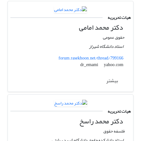
هیات تحریریه
دکتر محمد امامی
حقوق عمومی
استاد دانشگاه شیراز
forum.rasekhoon.net/thread/799166
yahoo.com
dr_emami
بیشتر
هیات تحریریه
دکتر محمد راسخ
فلسفه حقوق
استاد دانشکده حقوق دانشگاه شهید بهشتی