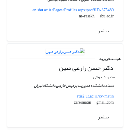
en.sbu.ac.ir/Pages/Profiles.aspx?proffID=375489
sbu.ac.ir
m-rasekh
بیشتر
هیات تحریریه
دکتر حسن زارعی متین
مدیریت دولتی
استاد دانشکده مدیریت پردیس فارابی دانشگاه تهران
rtis2.ut.ac.ir/cv/matin
gmail.com
zareimatin
بیشتر