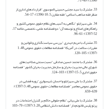
(1396): 49-71.
33. مشترک با سید مجتبی حسینی الموسوی "قراردادهای اداری از
منظر فقه مذاهب اسلامی" فقه مقارن 5، 10 (1396): 17-54.
34. علی سهرابلو "نگاهی به آسیب‌های نظام حقوق عمومی کشور و
راهکارهای اصلاح و توسعه آن" دو فصلنامه علمی ـ تخصصی علامه 17،
52 (1397): 61-96.
35.مشترک با مریم حیدری "بررسی سیاست‌گذاری و قوانین و
مقررات سلامت در آمریکا" فصلنامه مطالعات حقوق عمومی 48، 1
(1397): 105-120.
36. مشترک با محمد حسین صادقی "نسبت‌سنجی صلاحیت‌های
شورای عالی مدیریت بحران و سازمان مدیریت بحران کشور" فصنامه
حقوق اداری 5، 15 (1397): 103-124.
37. مشترک با علی سهرابلو و احسان شهسواری "رویه قضایی در
حقوق عمومی معاصر" فصلنامه مطالعات حقوق عمومی 48، 3 (1397):
639-659.
38. مشترک با علی بیاتی "نظام حقوقی حاکم بر کنترل اجتماعات در
پرتو پلیس قانونم‌دار" فصلنامه دانش انتظامی 20، 3 (1397): 79-103