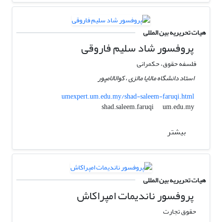
هیات تحریریه بین المللی
پروفسور شاد سلیم فاروقی
فلسفه حقوق، حکمرانی
استاد دانشگاه مالایا مالزی ، کوالالامپور
umexpert.um.edu.my/shad-saleem-faruqi.html
um.edu.my
shad.saleem.faruqi
بیشتر
هیات تحریریه بین المللی
پروفسور ناندیمات امپراکاش
حقوق تجارت