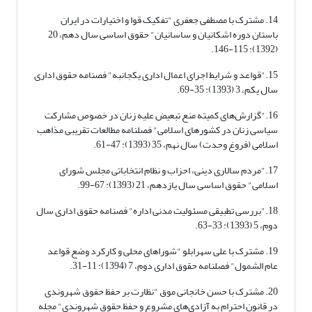
14. مشترک با مصطفی جعفری "تفکیک قوا و اختیارات در ایران
باستان دوره اشکانیان و ساسانیان" حقوق اساسی سال دهم، 20
(1392): 115-146.
15."قواعد و شرایط اجرای اعمال اداری یکجانبه" فصنامه حقوق اداری
سال یکم، 3 (1393): 35-69.
16."گزارش‌های کمیته منع تبعیض علیه زنان در خصوص مشارکت
سیاسی زنان در کشورهای اسلامی" فصلنامه مطالعات تقریبی مذاهب
اسلامی (فروغ وحدت) سال نهم، 35 (1393): 47-61.
17."مردم سالاری دینی، احزاب و نظام انتخاباتی مجلس شورای
اسلامی" حقوق اساسی سال یازدهم، 21 (1393): 67-99.
18."بررسی تطبیقی مسئولیت مدنی اداره" فصنامه حقوق اداری سال
دوم، 5 (1393): 33-63.
19. مشترک با علی سهرابلو "شوراهای محلی و کارکرد وضع قواعد
عام الشمول" فصلنامه حقوق اداری دوم، 7 (1394): 11-31.
20. مشترک با حسن خانجانی موق "نظارت بر حفظ حقوق شهروندی
در قانون احترام به آزادی‌های مشروع و حفظ حقوق شهروندی" مجله