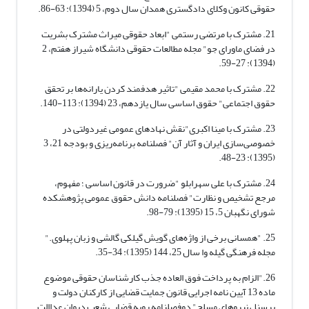
حقوقی کانون وکلای دادگستری همدان سال دوم، 5 (1394): 63-86.
21. مشترک با مرتضی رستمی "ابعاد حقوقی میراث مشترک بشریت
در فضای ماورای جو" مجله مطالعات حقوقی دانشگاه شیراز هفتم، 2
(1394): 27-59.
22. مشترک با محمد مقیمی "تاثیر هدفمند کردن یارانه‌ها بر تحقق
حقوق اجتماعی" حقوق اساسی سال یازدهم، 23 (1394): 113-140.
23. مشترک با مینا اکبری"نقش نهادهای عمومی غیردولتی در
خصوصی‌سازی ایران و آثار آن" فصلنامه برنامه‌ریزی و بودجه 21، 3
(1395): 23-48.
24. مشترک با علی سهرابلو "ضرورت در قانون اساسی ؛ مفهوم،
مرجع تشخیص و نظارت" فصلنامه دانش حقوق عمومی پژوهشکده
شورای نگهبان 5، 15 (1395): 79-98.
25. "همسانی برخی از واژه‌های گویش گیلکی گالشی و زبان پهلوی."
مجله فرهنگی گیله وا سال 25، 144 (1395): 34-35.
26."الزام به پرداخت فوق العاده جذب کارشناسان حقوقی موضوع
ماده 13 آیین نامه اجرایی قانون جمایت قضایی از کارکنان دولت و
پرسنل نیروهای مسلح" دوفصلنامه رویه قضایی شعب دیوان عداالت