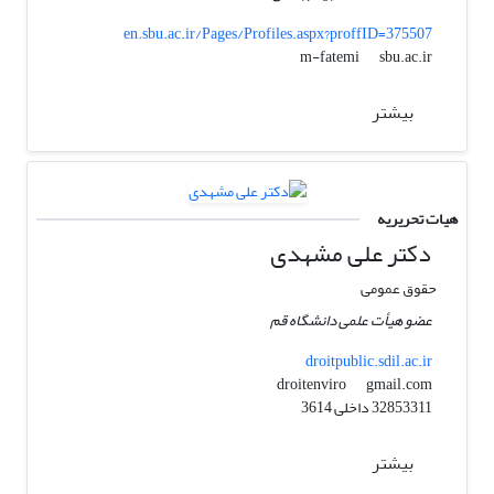
en.sbu.ac.ir/Pages/Profiles.aspx?proffID=375507
sbu.ac.ir
m-fatemi
بیشتر
هیات تحریریه
دکتر علی مشهدی
حقوق عمومی
عضو هیأت علمی دانشگاه قم
droitpublic.sdil.ac.ir
gmail.com
droitenviro
32853311 داخلی 3614
بیشتر