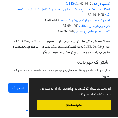
کسب درجه Q1 ISC
1402-08-21
امکان دریافت فایل پذیرش و داوری به صورت کامل از طریق سایت فعال
شد
1400-10-30
اخذ رتبه «ب» در ارزیابی وزارت علوم
1400-03-30
فراخوان ارسال مقالات
1399-09-25
کسب مجوز علمی پژوهشی
1399-09-19
فصلنامه پژوهش های نوین حقوق اداری به موجب نامه شماره 398-11717
مورخ 1399/09/19 با موافقت کمیسیون نشریات وزارت علوم، تحقیقات و
فناوری بواجد درجه علمی پژوهشی محسوب می گردد.
اشتراک خبرنامه
برای دریافت اخبار و اطلاعیه های مهم نشریه در خبرنامه نشریه مشترک
شوید.
اشتراک
این وب سایت از کوکی ها برای اطمینان از ارائه بهترین
خدمات استفاده می کند.
متوجه شدم
سامانه مدیریت نشریات علمی.
طراحی و پیاده سازی از
سیناوب