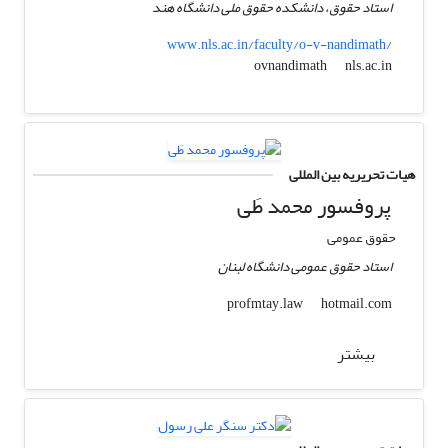
استاد حقوق، دانشکده حقوق ملی دانشگاه هند
www.nls.ac.in/faculty/o-v-nandimath/
nls.ac.in
ovnandimath
هیات تحریریه بین المللی
پروفسور محمد طَی
حقوق عمومی
استاد حقوق عمومی دانشگاه لبنان
hotmail.com
profmtay.law
بیشتر