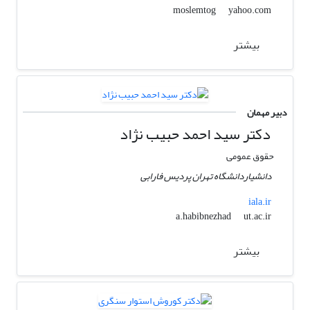
yahoo.com
moslemtog
بیشتر
دبیر مهمان
دکتر سید احمد حبیب نژاد
حقوق عمومی
دانشیاردانشگاه تهران پردیس فارابی
iala.ir
ut.ac.ir
a.habibnezhad
بیشتر