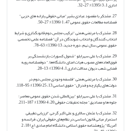
اداری 1، 3 (1395): 27-32.
27. مشتکر با مقصود عبادی بشیر"مبانی حقوقی یارانه های حزبی"
فصلنامه مطالعات حقوق عمومی 47، 1 (1396): 27-50.
28. مشترک با مرتضی همتی "ترکیب مجلس دوم قانونگذاری و شرایط
انتخاب کنندگان و انتخاب شوندگان در آن" فصلنامه علمی تخصصی
حقوق عمومی سال نهم، دوره جدید، 13 (1396): 63-78.
29. مشترک با علی سهرابلو "شمول کسورات بازنشستگی بر
فوق‌العاده‌های مصوب هیات امنای دانشگاه‌ها." دوفصلنامه رویه
قضایی شعب دیوان عداالت اداری 1، 4 (1396): 13-28.
30. مشترک با مرتضی همتی "فلسفه وجودی مجلس دوم در
دولت‌های یکپارچه و فدرال" حقوق اساسی 13، 25 (1396): 95-118.
31. مشترک با علی سهرابلو "بین‌المللی شدن حقوق عمومی معاصر؛
جلوه ها و مصادیق" مجله تحقیقات حقوقی 20، 4 (1396): 187-211.
32. مشترک با عثمان سالاری و علی اکبر گرجی "ارزیابی تطبیقی
استمرار مبانی قانون اساسی در نظام‌های حقوقی ایران، فرانسه و
آمریکا" پژوهشنامه حقوق اسلامی دانشگاه امام صادق (ع) 18، 2