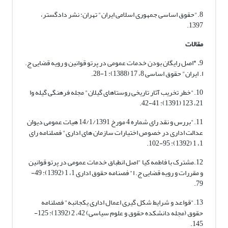
8."حقوق اساسی جمهوری اسلامی ایران" تهران: نشر دادگستر،
1397.
مقالات
9
. "
اصل رایگان بودن خدمات عمومی در پرتو قوانین و رویه قضایی ج.
ا. ایران" حقوق اساسی 8، 17 (1388): 1-28.
10."خطر تخریب آثار تاریخی روستاهای گیلان" مجله فرهنگی گیله وا
21، 123 (1391): 41-42.
11."بررس و نقد رای شماره 4 مورخ 14/1/1391 هیات عمومی دیوان
عدالت اداری در خصوص اختیارات سازمان های اداری" فصلنامه رای
1، 1 (1392): 95-102.
12.مشترک با فاطمه کیا "اصل انطباق خدمات عمومی در پرتو قوانین
و مقررات و رویه قضایی ج. ا" فصنامه حقوق اداری 1، 1 (1392): 49-
79.
13."قواعد و شرایط شکل گیری اعمال اداری یکجانبه" فصلنامه
حقوق (مجله دانشکده حقوق و علوم سیاسی) 42، 2 (1392): 125-
145.