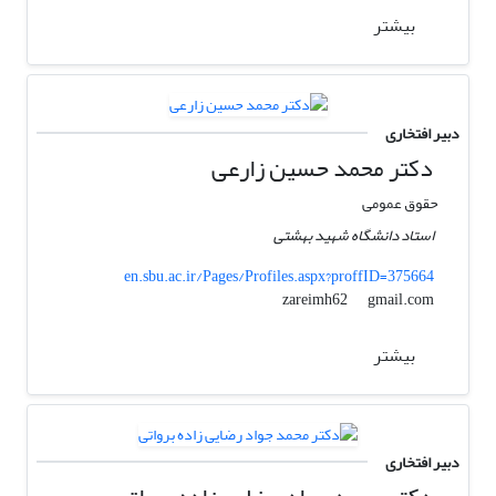
بیشتر
دبیر افتخاری
دکتر محمد حسین زارعی
حقوق عمومی
استاد دانشگاه شهید بهشتی
en.sbu.ac.ir/Pages/Profiles.aspx?proffID=375664
gmail.com
zareimh62
بیشتر
دبیر افتخاری