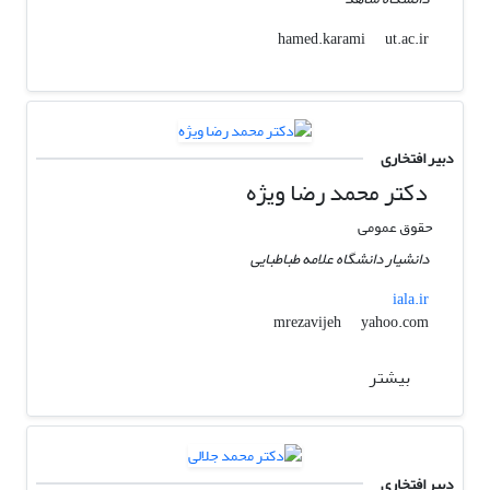
ut.ac.ir
hamed.karami
دبیر افتخاری
دکتر محمد رضا ویژه
حقوق عمومی
دانشیار دانشگاه علامه طباطبایی
iala.ir
yahoo.com
mrezavijeh
بیشتر
دبیر افتخاری