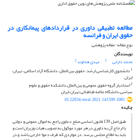
‎مطالعه تطبیقی داوری در قراردادهای پیمانکاری در
حقوق ایران و فرانسه
نوع مقاله : مقاله پژوهشی
نویسندگان
2
1
محمد دارابى
مهدی هداوند
1
دانشجوی کارشناسی ارشد، حقوق بین الملل، دانشگاه آزاد اسلامى، تهران،
ایران.
2
استادیار گروه حقوق عمومی و بین الملل،دانشکده حقوق و علوم
سیاسی،دانشگاه علامه طباطبائی،تهران،ایران
10.22034/mral.2021.141599.1081
چکیده
طبق اصل 139 قانون اساسی صلح دعاوی راجع به اموال عمومی و دولتی
یا ارجاع آن به داوری در هر مورد موکول به تصویب هیات وزیران است و
باید به اطلاع مجلس برسد. در مواردی که طرف دعوا خارجی باشد و در