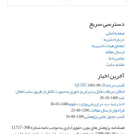
دسترسی سریع
صفحه اصلی
درباره نشریه
اعضای هیات تحریریه
ارسال مقاله
تماس با ما
نقشه سایت
آخرین اخبار
کسب درجه Q1 ISC
1402-08-21
امکان دریافت فایل پذیرش و داوری به صورت کامل از طریق سایت فعال
شد
1400-10-30
اخذ رتبه «ب» در ارزیابی وزارت علوم
1400-03-30
فراخوان ارسال مقالات
1399-09-25
کسب مجوز علمی پژوهشی
1399-09-19
فصلنامه پژوهش های نوین حقوق اداری به موجب نامه شماره 398-11717
مورخ 1399/09/19 با موافقت کمیسیون نشریات وزارت علوم، تحقیقات و