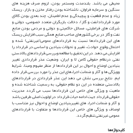
محیطی می باشد. بلندمدت ومستمر بودن، لزوم صرف هزینه های
سنگین و سرمایه فراوان، ناشناخته بودن رفتار مخزن و بازار، ریسک
زیاد و عدم قطعیت و پیچیدگی و عدم اطمینان، چند بعدی بودن کالای
مورد قرارداد(نفت و گاز)، دخالت بازیگران متعدد خصوصی، دولتی و
شرکت های فراملیتی، مسائل حاکمیتی و دولتی و مردمی بودن منابع
نفت و گاز در برخی کشورهای صاحب منابع همگی سبب افزایش ریسک
های این قراردادها نسبت به قراردادهای عمومی(غیرنفتی) شده و
احتمال وقوع حوادث، تغییر و تحولات بنیادین و اساسی در قرارداد را
افزایش می دهد. در این تحقیق با مطالعه وبررسی قراردادهای بالادستی
نفتی درنظام حقوقی کامن لا و ایران، وضعیت عذر قراردادی تغییر
بنیادین اوضاع و احوال بر این قراردادها از منظر مفهوم ومبنا، شرایط
وویژگی ها و آثار و ضمانت اجراءهای این عذر را مورد بررسی قرار داده
ایم. نتایج بررسی نشان می دهد این عذر قراردادی در قراردادهای
بالادستی منعقده در این دو نظام حقوقی، به رسمیت شناخته شده و
ماهیت و ویژگی های خاص این قراردادها سبب می گردد مدیریت
حقوقی قرارداد جهت ادامه حیات قرارداد در اولویت اصلی طرفین باشد
و آثار و ضمانت اجراء های تغییربنیادین اوضاع و احوال نیز متناسب با
اوصاف و ویژگی های خاص این قراردادها و متفاوت با قراردادهای
عمومی غیرنفتی تنظیم گردد.
کلیدواژه‌ها