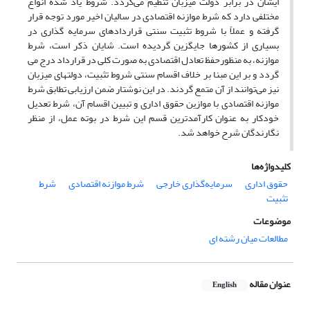
ایشان در برابر دولت میزبان تنظیم می‌گردد. شروط یاد شده انواع
مختلفی دارد که شرط موازنه اقتصادی در سالیان اخیر مورد توجه قرار
گرفته و عملاً با شروط تثبیت سنتی قراردادهای سرمایه گذاری در
بسیاری از کشورها جایگزین گردیده است. شایان ذکر است، شرط
موازنه، به منظورحفظ تعادل اقتصادی به صورت کلی در قرارداد درج می
گردد و بر این مبنا بر خلاف اقسام سنتی شروط تثبیت، دولتهای میزبان
نیز می‌توانند از آن متمع گردند. در این نوشتار ضمن ارزیابی تطابق شرط
موازنه اقتصادی با موازین حقوق اداری و تبیین اقسام آن، شرط تعدیل
خودکار به عنوان کارآمدترین قسم این شرط در بوته عمل، از منظر
نگارندگان شرح خواهد شد.
کلیدواژه‌ها
حقوق اداری
سرمایه‌گذاری خارجی
شرط موازنه اقتصادی
شرط
تثبیت
موضوعات
مطالعات میان رشته ای
عنوان مقاله
English