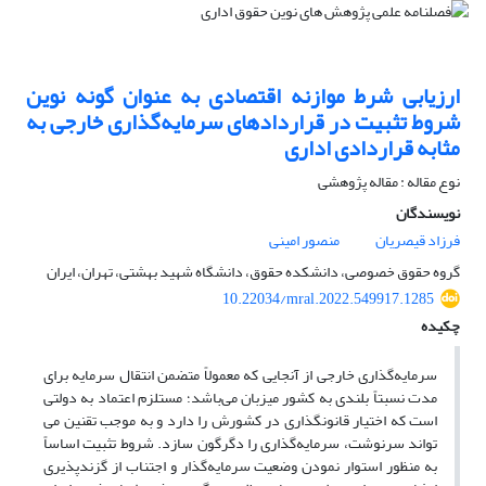
ارزیابی شرط موازنه اقتصادی به عنوان گونه نوین
شروط تثبیت در قراردادهای سرمایه‌گذاری خارجی به
مثابه قراردادی اداری
نوع مقاله : مقاله پژوهشی
نویسندگان
فرزاد قیصریان
منصور امینی
گروه حقوق خصوصی، دانشکده حقوق، دانشگاه شهید بهشتی، تهران، ایران
10.22034/mral.2022.549917.1285
چکیده
سرمایه‌گذاری خارجی از آنجایی که معمولاً متضمن انتقال سرمایه برای
مدت نسبتاً بلندی به کشور میزبان می‌باشد؛ مستلزم اعتماد به دولتی
است که اختیار قانونگذاری در کشورش را دارد و به موجب تقنین می
تواند سرنوشت، سرمایه‌گذاری را دگرگون سازد. شروط تثبیت اساساً
به منظور استوار نمودن وضعیت سرمایه‌گذار و اجتناب از گزندپذیری