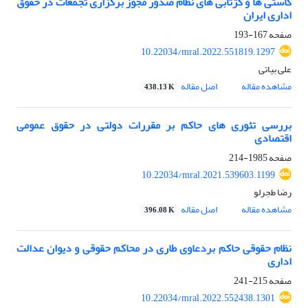
کاستی ها و کژتابی های نظام صدور مجوز برگزاری تجمعات در حقوق
اداری ایران
صفحه
167-193
10.22034/mral.2022.551819.1297
علی بیاتی
مشاهده مقاله
اصل مقاله
438.13 K
بررسی تئوری های حاکم بر مقررات دولتی در حقوق عمومی
اقتصادی
صفحه
1985-214
10.22034/mral.2021.539603.1199
رضا طجرلو
مشاهده مقاله
اصل مقاله
396.08 K
نظام حقوقی حاکم بردعاوی طاری در محاکم حقوقی و دیوان عدالت
اداری
صفحه
215-241
10.22034/mral.2022.552438.1301