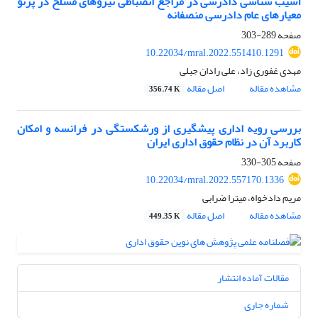
آسیب شناسی دادرسی در مراجع انضباطی نیروهای مسلح در پرتو
معیارهای عام دادرسی منصفانه
صفحه
289-303
10.22034/mral.2022.551410.1291
مهدی غفوری زاد، علی رادان جبلی
مشاهده مقاله
اصل مقاله
356.74 K
بررسی رویه اداری پیشگیری از ورشکستگی در فرانسه و امکان
کاربرد آن در نظام حقوق اداری ایران
صفحه
305-330
10.22034/mral.2022.557170.1336
مریم دادخواه، میترا ضرابی
مشاهده مقاله
اصل مقاله
449.35 K
مقالات آماده انتشار
شماره جاری