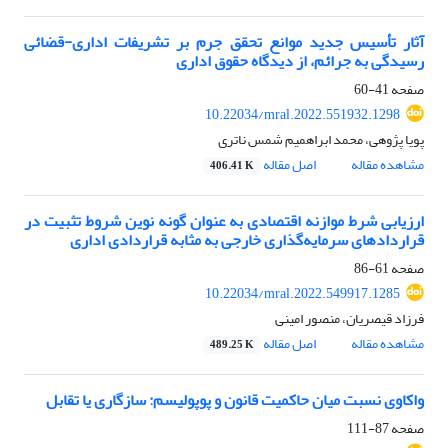
آثار تأسیس جدید موانع تحقق جرم بر تشریفات اداری-قضائی
رسیدگی به جرائم، از دیدگاه حقوق اداری
صفحه
41-60
10.22034/mral.2022.551932.1298
پویا پژوهی، محمد ابراهمیم شمس ناتری
مشاهده مقاله
اصل مقاله
406.41 K
ارزیابی شرط موازنه اقتصادی به عنوان گونه نوین شروط تثبیت در
قراردادهای سرمایه‌گذاری خارجی به مثابه قراردادی اداری
صفحه
61-86
10.22034/mral.2022.549917.1285
فرزاد قیصریان، منصور امینی
مشاهده مقاله
اصل مقاله
489.25 K
واکاوی نسبت میان حاکمیت قانون و پوپولیسم: سازگاری یا تقابل
صفحه
87-111