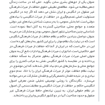
عنوان یکی از حق‌های بشری سخن بگوید. حقی که در ساحت زندگی
جمعی مطالبه می شود. مطالعه‌ی تطبیقی حقوق حفاظت از میراث فرهنگی
غیر منقول در انگلیس و ایران نشان می دهد که اگر چه در انگلیس
مسئولیت اصلی تصمیم‌گیری در حفاظت از میراث انگلیسی با نهادهای
دولتی است، اما بخش عمومی، با به رسمیت شناختن نهادهای غیر دولتی
متعدد و جوامع محلی، صلاحیتی گسترده یه آنان اعطا نموده است.
شناسایی چنین صلاحیتی تبلور اصول عمومی بودن و مشارکت مردمی به
عنوان دو اصل بنیادین حاکم بر نظام حفاظت از میراث فرهنگی انگلیس
است که در نهایت یک نظام موثر را برای این کشور به ارمغان آورده است.
این در حالی است که در ایران از آنجا که حفاظت از میراث فرهنگی جز
امور حاکمیتی است، لذا وزارت میراث فرهنگی و ادارات تابع آن به عنوان
متولی اصلی میراث میراث فرهنگی به‌طور متمرکز به مسأله حفاظت
پرداخته و در مقایسه با کشور انگلیس نقش به مراتب کمتری را یرای
جوامع محلی و سازمان‌های مردم نهاد قائل شده‌اند که این موضوع در
نهایت نظام حفاظت موثر از میراث فرهنگی ایران را با خلاء عدم تنوع
نهادی و در نتیجه فقدان تخصص‌گرایی و فقدان مشارکت مردمی مواجه
می‌سازد. نگارندگان با روشی توصیفی تحلیلی ضمن معرفی اصول
انگلیسی حاکم بر حفاظت از میراث انگلیسی و مطابقت‌سنجی آن اصول
در نظام حقوقی ایران، به تبیین نهادهای حافظ میراث فرهنگی غیر
منقول و حدود صلاحیت آنها در دو کشور انگلیس و ایران پرداخته‌اند.