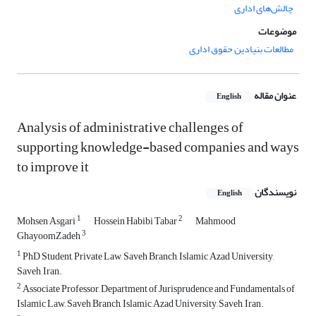
چالش‌های اداری
موضوعات
مطالعات بنیادین حقوق اداری
عنوان مقاله
English
Analysis of administrative challenges of
supporting knowledge-based companies and ways
to improve it
نویسندگان
English
1
2
Mohsen Asgari
Hossein Habibi Tabar
Mahmood
3
GhayoomZadeh
1
PhD Student, Private Law, Saveh Branch, Islamic Azad University,
Saveh, Iran.
2
Associate Professor, Department of Jurisprudence and Fundamentals of
Islamic Law, Saveh Branch, Islamic Azad University, Saveh, Iran.