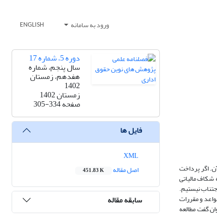
ورود به سامانه
ENGLISH
دوره 5، شماره 17
سال پنجم، شماره
هفدهم، زمستان
1402
زمستان 1402
305-334
صفحه
فایل ها
XML
بسیاری از موا
اصل مقاله
451.83 K
مالیات کمتر ب
پدید می‌آورد و
در نوشته حاضر، نویسنده با روشی تحلیلی-توصیفی و با رویکردی انتقادی، تاملی در وضعیت نارس قواعد ضداجتناب مالیاتی نموده است. تامل حاضر در س
سابقه مقاله
نظام حقوقی ایران 2- 