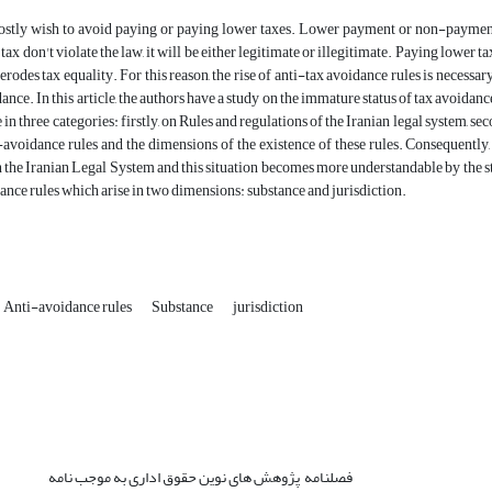
stly wish to avoid paying or paying lower taxes. Lower payment or non-payment is
ax don't violate the law, it will be either legitimate or illegitimate. Paying lower t
 erodes tax equality. For this reason, the rise of anti-tax avoidance rules is necessa
ance. In this article, the authors have a study on the immature status of tax avoidan
 in three categories: firstly, on Rules and regulations of the Iranian legal system, s
-avoidance rules and the dimensions of the existence of these rules. Consequentl
n the Iranian Legal System and this situation becomes more understandable by the s
ance rules which arise in two dimensions: substance and jurisdiction.
Anti-avoidance rules
Substance
jurisdiction
فصلنامه پژوهش های نوین حقوق اداری به موجب نامه