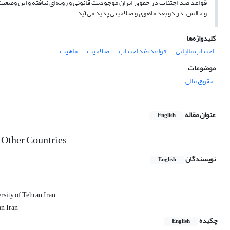
جی درک‌پذیرتر می‌شود. مضافا اینکه ظهور قواعد ضد اجتناب همراه با چالش است
و چالش، در دو بعد ماهوی و صلاحیتی پدید می‌آید.
کلیدواژه‌ها
ماهیت
صلاحیت
قواعد ضد اجتناب
اجتناب مالیاتی
موضوعات
حقوق مالی
عنوان مقاله
English
 Other Countries
نویسندگان
English
sity of Tehran, Iran
n, Iran
چکیده
English