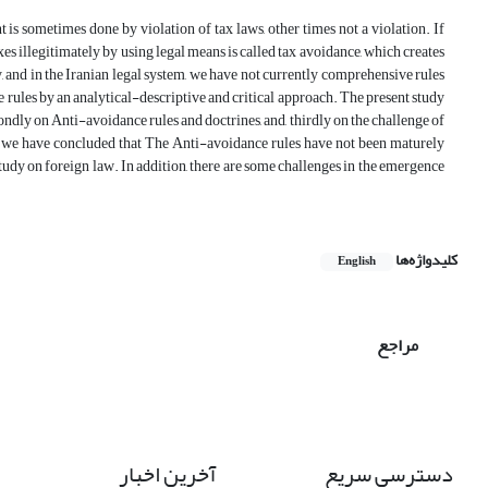
 sometimes done by violation of tax laws, other times not a violation. If
axes illegitimately by using legal means is called tax avoidance, which creates
ry, and in the Iranian legal system, we have not currently comprehensive rules
ce rules by an analytical-descriptive and critical approach. The present study
econdly on Anti-avoidance rules and doctrines, and, thirdly on the challenge of
y, we have concluded that The Anti-avoidance rules have not been maturely
tudy on foreign law. In addition, there are some challenges in the emergence
کلیدواژه‌ها
English
مراجع
آخرین اخبار
دسترسی سریع