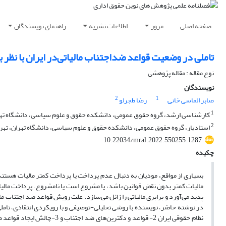
راهنمای نویسندگان
اطلاعات نشریه
مرور
صفحه اصلی
 ضداجتناب مالیاتی‌در ایران با نظر به قواعد سایر کشورها
نوع مقاله : مقاله پژوهشی
نویسندگان
2
1
رضا طجرلو
صابر الماسی خانی
1
ارشد، گروه حقوق عمومی، دانشکده حقوق و علوم سیاسی، دانشگاه تهران، تهران،
2
ر، گروه حقوق عمومی، دانشکده حقوق و علوم سیاسی، دانشگاه تهران، تهران، ایران
10.22034/mral.2022.550255.1287
چکیده
 پرداخت، گاه با نقض قوانین مربوط همراه است، گاه بدون نقض آن. اگر پرداخت
شروع با توسل به طرق قانونی، اجتناب مالیاتی خوانده می‌شود که شکاف مالیاتی
 و در نظام حقوقی ایران، فعلا شاهد وجود قواعد جامع راجع به ضداجتناب نیستیم.
 آن اجمالا می‌توان گفت مطالعه