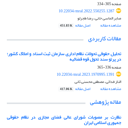
صفحه
305-334
10.22034/mral.2022.550255.1287
صابر الماسی خانی، رضا طجرلو
مشاهده مقاله
اصل مقاله
451.83 K
مقالات کاربردی
تحلیل حقوقی تحولات نظام اداری سازمان ثبت اسناد و املاک کشور؛
در پرتو سند تحول قوه قضائیه
صفحه
336-365
10.22034/mral.2023.1970995.1391
الناز فدائی، مصطفی محسنی ثانی
مشاهده مقاله
اصل مقاله
417.06 K
مقاله پژوهشی
نظارت‌ بر مصوبات شورای عالی فضای مجازی در نظام حقوقی
جمهوری اسلامی ایران