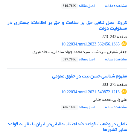
مشاهده مقاله
اصل مقاله
319.76 K
کرونا، محل تلاقی حق بر سلامت و حق بر اطلاعات: جستاری در
مسئولیت دولت
صفحه
243-273
10.22034/mral.2023.562456.1385
جعفر شفیعی سردشت، سید محمد جواد ساداتی، سجاد میری
مشاهده مقاله
اصل مقاله
397.79 K
مفهوم شناسی حسن نیت در حقوق عمومی
صفحه
275-303
10.22034/mral.2021.540872.1213
علی ولایی، محمد جلالی
مشاهده مقاله
اصل مقاله
406.16 K
تاملی در وضعیت قواعد ضداجتناب مالیاتی‌در ایران با نظر به قواعد
سایر کشورها