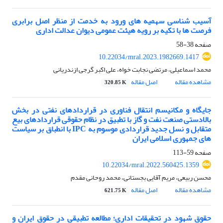
آسیب شناسی سهمیه های ورود به خدمت از منظر اصل برابری
فرصت ها با تکیه بر رویه هیئت عمومی دیوان عدالت اداری
صفحه
38-58
10.22034/mral.2023.1982669.1417
محمد اسماعیلی، مرتضی نجابت خواه، علی اکبر گرجی ازندریانی
مشاهده مقاله
اصل مقاله
320.85 K
جایگاه و مکانیسم انتقال فناوری در قراردادهای نفتی در بخش
بالادستی صنعت نفت و گاز با تطبیق در نظام حقوقی قراردادهای بیع
متقابل و نسل جدید قراردادی موسوم به IPC با انطباق بر سیاست
های جمهوری اسلامی ایران
صفحه
59-113
10.22034/mral.2022.560425.1359
محسن ربیعی، مریم آقایی بجستانی، محمد روحانی مقدم
مشاهده مقاله
اصل مقاله
621.75 K
حقوق شهود در تحقیقات اداری؛ مطالعه تطبیقی در حقوق ایران و