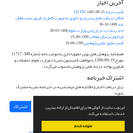
آخرین اخبار
کسب درجه Q1 ISC
1402-08-21
امکان دریافت فایل پذیرش و داوری به صورت کامل از طریق سایت فعال
شد
1400-10-30
اخذ رتبه «ب» در ارزیابی وزارت علوم
1400-03-30
فراخوان ارسال مقالات
1399-09-25
کسب مجوز علمی پژوهشی
1399-09-19
فصلنامه پژوهش های نوین حقوق اداری به موجب نامه شماره 398-11717
مورخ 1399/09/19 با موافقت کمیسیون نشریات وزارت علوم، تحقیقات و
فناوری بواجد درجه علمی پژوهشی محسوب می گردد.
اشتراک خبرنامه
برای دریافت اخبار و اطلاعیه های مهم نشریه در خبرنامه نشریه مشترک
شوید.
اشتراک
این وب سایت از کوکی ها برای اطمینان از ارائه بهترین
خدمات استفاده می کند.
متوجه شدم
سامانه مدیریت نشریات علمی.
طراحی و پیاده سازی از
سیناوب