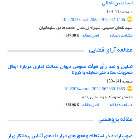
اسنادبین المللی
صفحه
115-139
10.22034/mral.2023.1973542.1406
سید لقمان حسینی، شهرام زرنشان، محمدهادی سلیمانیان
مشاهده مقاله
اصل مقاله
347.38 K
مطالعه آرای قضایی
تحلیل و نقد رأی هیأت عمومی دیوان عدالت اداری درباره ابطال
مصوبات ستاد ملی مقابله با کرونا
صفحه
141-159
10.22034/mral.2022.562339.1383
محمدرضا ویژه، جواد یحیی زاده
مشاهده مقاله
اصل مقاله
325.98 K
مقاله پژوهشی
عیوب اراده در استعلام و مجوزهای قراردادهای آنلاین پیمانکاری از