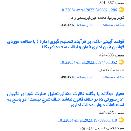
صفحه
367-391
10.22034/mral.2022.549602.1286
کوثر پیرنیا، محمدامین ابریشمی راد
مشاهده مقاله
اصل مقاله
338.42 K
قواعد آیینی حاکم بر فرآیند تصمیم گیری اداره ( با مطالعه موردی
قوانین آیین اداری آلمان و ایالات متحده آمریکا)
صفحه
393-424
10.22034/mral.2022.559446.1352
خدیجه شجاعیان
مشاهده مقاله
اصل مقاله
496.45 K
معیار دوگانه یا یگانه نظارت قضائی؛تحلیل عبارت شورای نگهبان
"در صورتی که بر خلاف قانون نباشد،خلاف شرع نیست" در پاسخ به
استعلامات دیوان عدالت اداری
صفحه
425-449
10.22034/mral.2023.1973993.1410
سید مجتبی حسینی الموسوی