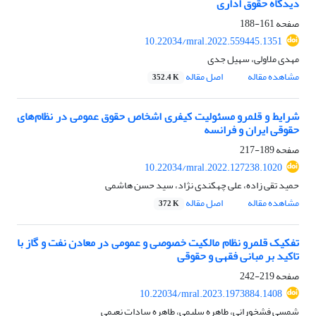
دیدگاه حقوق اداری
صفحه
161-188
10.22034/mral.2022.559445.1351
مهدی ملاولی، سهیل جدی
مشاهده مقاله
اصل مقاله
352.4 K
شرایط و قلمرو مسئولیت کیفری اشخاص حقوق عمومی در نظام‌های
حقوقی ایران و فرانسه
صفحه
189-217
10.22034/mral.2022.127238.1020
حمید تقی زاده، علی چهکندی نژاد، سید حسن هاشمی
مشاهده مقاله
اصل مقاله
372 K
تفکیک قلمرو نظام مالکیت خصوصی و عمومی در معادن نفت و گاز با
تاکید بر مبانی فقهی و حقوقی
صفحه
219-242
10.22034/mral.2023.1973884.1408
شمسی فشخورانی، طاهره سلیمی، طاهره سادات نعیمی