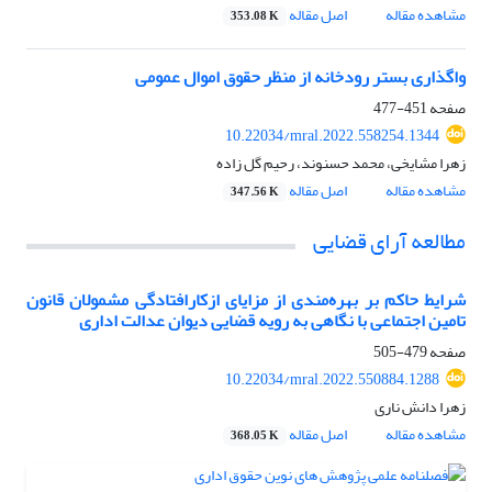
مشاهده مقاله
اصل مقاله
353.08 K
واگذاری بستر رودخانه از منظر حقوق اموال عمومی
صفحه
451-477
10.22034/mral.2022.558254.1344
زهرا مشایخی، محمد حسنوند، رحیم گل زاده
مشاهده مقاله
اصل مقاله
347.56 K
مطالعه آرای قضایی
شرایط حاکم بر بهره‌مندی از مزایای ازکارافتادگی مشمولان قانون
تامین اجتماعی با نگاهی به رویه قضایی دیوان عدالت اداری
صفحه
479-505
10.22034/mral.2022.550884.1288
زهرا دانش ناری
مشاهده مقاله
اصل مقاله
368.05 K