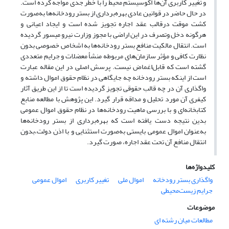
و تغییر کاربری آن‌ها اکوسیستم محیط را با خطر جدی مواجه کرده است.
در حال حاضر در قوانین عادی بهره‌برداری از بستر رودخانه‌ها به‌صورت
کشت موقت درقالب عقد اجاره تجویز شده است و ایجاد اعیانی و
هرگونه دخل وتصرف در این اراضی با مجوز وزارت نیرو میسور گردیده
است. انتقال مالکیت منافع بستر رودخانه‌ها به اشخاص خصوصی بدون
نظارت کافی و مؤثر سازمان‌های مربوطه منشأ معضلات و جرایم متعددی
گشته است که قابل‌اغماض نیست. پرسش اصلی در این مقاله عبارت
است از اینکه بستر رودخانه چه جایگاهی در نظام حقوق اموال داشته و
واگذاری آن در چه قالب حقوقی تجویز گردیده است تا از این طریق آثار
کیفری آن مورد تحلیل و مداقه قرار گیرد. این پژوهش با مطالعه منابع
کتابخانه‌ای و با بررسی ماهیت رودخانه‌ها در نظام حقوق اموال عمومی
بدین نتیجه دست یافته است که بهره‌برداری از بستر رودخانه‌ها
به‌عنوان اموال عمومی بایستی ‌به‌صورت استثنایی و با اذن دولت،بدون
انتقال منافع آن تحت عقد اجاره، صورت گیرد.
کلیدواژه‌ها
واگذاری بستر رودخانه‌
اموال ملی
تغییر کاربری
اموال عمومی
جرایم زیست‌محیطی
موضوعات
مطالعات میان رشته ای