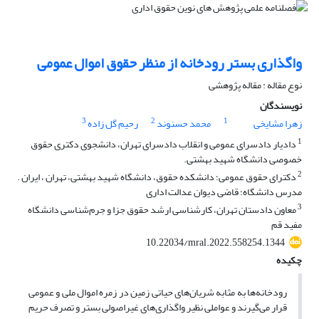
واگذاری بستر رودخانه از منظر حقوق اموال عمومی
نوع مقاله : مقاله پژوهشی
نویسندگان
3
2
1
زهرا مشایخی
محمد حسنوند
رحیم گل زاده
1
دادیار دادسرای عمومی و انقلاب دادسرای تهران، دانشجوی دکتری حقوق
خصوصی دانشگاه شهید بهشتی.
2
دکترای حقوق عمومی؛ دانشکده حقوق، دانشگاه شهید بهشتی، تهران ، ایران .
مدرس دانشگاه؛ قاضی دیوان عدالت اداری
3
معاون دادستان تهران، کارشناسی ارشد حقوق جزا و جرم‌شناسی دانشگاه
مفید قم
10.22034/mral.2022.558254.1344
چکیده
رودخانه‌ها به مثابه شریان‌های حیاتی زمین در زمره اموال ملی و عمومی
قرار می‌گیرند و عواملی نظیر واگذاری‌های غیراصولی بستر و تصرف حریم