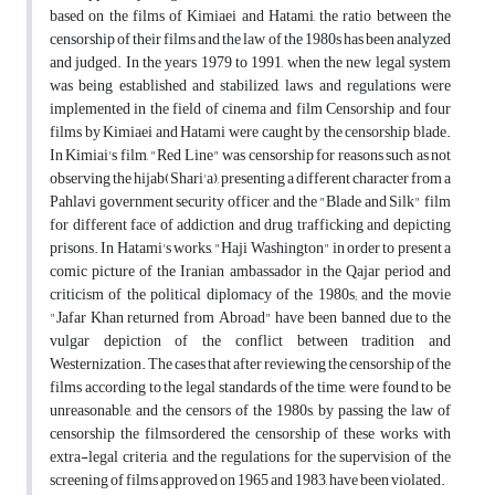
based on the films of Kimiaei and Hatami, the ratio between the
censorship of their films and the law of the 1980s has been analyzed
and judged. In the years 1979 to 1991, when the new legal system
was being established and stabilized, laws and regulations were
implemented in the field of cinema and film Censorship and four
films by Kimiaei and Hatami were caught by the censorship blade.
In Kimiai's film, "Red Line" was censorship for reasons such as not
observing the hijab(Shari'a), presenting a different character from a
Pahlavi government security officer, and the "Blade and Silk" film
for different face of addiction and drug trafficking and depicting
prisons. In Hatami's works, "Haji Washington" in order to present a
comic picture of the Iranian ambassador in the Qajar period and
criticism of the political diplomacy of the 1980s; and the movie
"Jafar Khan returned from Abroad" have been banned due to the
vulgar depiction of the conflict between tradition and
Westernization. The cases that after reviewing the censorship of the
films according to the legal standards of the time, were found to be
unreasonable, and the censors of the 1980s, by passing the law of
censorship the films,ordered the censorship of these works with
extra-legal criteria, and the regulations for the supervision of the
screening of films approved on 1965 and 1983, have been violated.