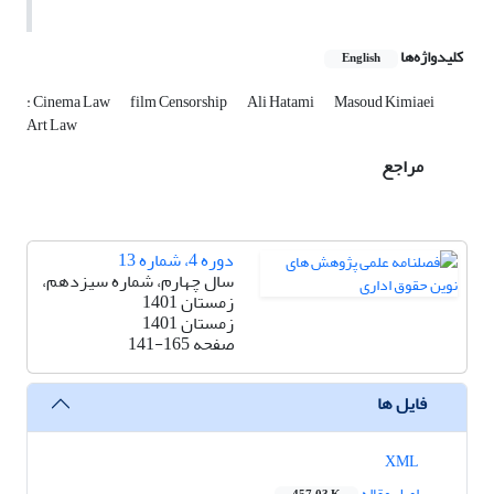
کلیدواژه‌ها
English
: Cinema Law
film Censorship
Ali Hatami
Masoud Kimiaei
Art Law
مراجع
دوره 4، شماره 13
سال چهارم، شماره سیزدهم،
زمستان 1401
زمستان 1401
صفحه
141-165
فایل ها
XML
اصل مقاله