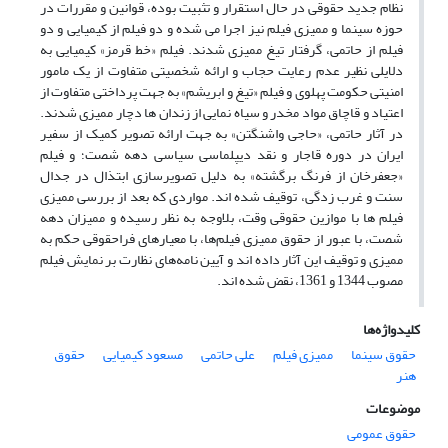
نظام جدید حقوقی در حال استقرار و تثبیت بوده، قوانین و مقررات در
حوزه سینما و ممیزی فیلم نیز اجرا می شده و دو فیلم از کیمیایی و دو
فیلم از حاتمی، گرفتار تیغ ممیزی شدند. فیلم «خط قرمز» کیمیایی به
دلایلی نظیر عدم رعایت حجاب و ارائه شخصیتی متفاوت از یک مامور
امنیتی حکومت پهلوی و فیلم «تیغ و ابریشم» به جهت پرداختی متفاوت از
اعتیاد و قاچاق مواد مخدر و سیاه نمایی از زندان ها دچار ممیزی شدند.
در آثار حاتمی، «حاجی واشنگتن» به جهت ارائه تصویر کمیک از سفیر
ایران در دوره قاجار و نقد دیپلماسی سیاسی دهه شصت؛ و فیلم
«جعفرخان از فرنگ برگشته» به دلیل تصویرسازی ابتذال در جدال
سنت و غرب زدگی، توقیف شده اند. مواردی که بعد از بررسی ممیزی
فیلم ها با موازین حقوقی وقت، بلاوجه به نظر رسیده و ممیزان دهه
شصت، با عبور از حقوق ممیزی فیلم‌ها، با معیارهای فراحقوقی حکم به
ممیزی و توقیف این آثار داده اند و آیین نامه‌های نظارت بر نمایش فیلم
مصوب 1344 و 1361، نقض شده اند.
کلیدواژه‌ها
حقوق سینما
ممیزی فیلم
علی حاتمی
مسعود کیمیایی
حقوق
هنر
موضوعات
حقوق عمومی