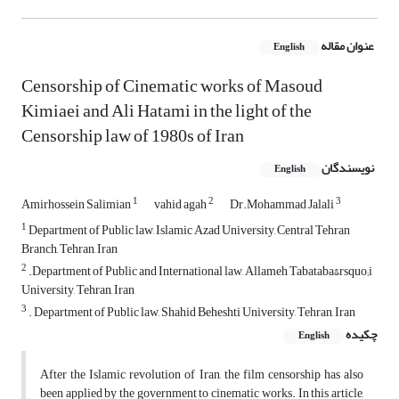
عنوان مقاله
English
Censorship of Cinematic works of Masoud
Kimiaei and Ali Hatami in the light of the
Censorship law of 1980s of Iran
نویسندگان
English
1
2
3
Amirhossein Salimian
vahid agah
Dr.Mohammad Jalali
1
Department of Public law, Islamic Azad University, Central Tehran
Branch, Tehran, Iran
2
.Department of Public and International law, Allameh Tabataba&rsquo;i
University, Tehran, Iran
3
. Department of Public law, Shahid Beheshti University, Tehran, Iran
چکیده
English
After the Islamic revolution of Iran, the film censorship has also
been applied by the government to cinematic works. In this article,