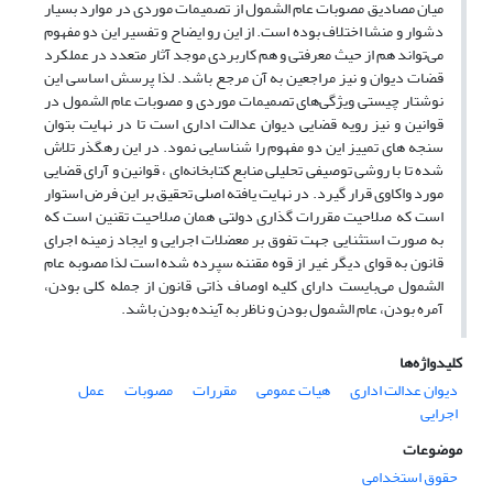
میان مصادیق مصوبات عام الشمول از تصمیمات موردی در موارد بسیار
دشوار و منشا اختلاف بوده است. از این رو ایضاح و تفسیر این دو مفهوم
می‌تواند هم از حیث معرفتی و هم کاربردی موجد آثار متعدد در عملکرد
قضات دیوان و نیز مراجعین به آن مرجع باشد. لذا پرسش اساسی این
نوشتار چیستی ویژگی‌های تصمیمات موردی و مصوبات عام الشمول در
قوانین و نیز رویه قضایی دیوان عدالت اداری است تا در نهایت بتوان
سنجه‌ های تمییز این دو مفهوم را شناسایی نمود. در این رهگذر تلاش
شده تا با روشی توصیفی تحلیلی منابع کتابخانه‌ای ، قوانین و آرای قضایی
مورد واکاوی قرار گیرد. در نهایت یافته اصلی تحقیق بر این فرض استوار
است که صلاحیت مقررات گذاری دولتی همان صلاحیت تقنین است که
به صورت استثنایی جهت تفوق بر معضلات اجرایی و ایجاد زمینه اجرای
قانون به قوای دیگر غیر از قوه مقننه سپرده شده است لذا مصوبه عام
الشمول می‌بایست دارای کلیه اوصاف ذاتی قانون از جمله کلی بودن،
آمره بودن، عام الشمول بودن و ناظر به آینده بودن باشد.
کلیدواژه‌ها
دیوان عدالت اداری
هیات عمومی
مقررات
مصوبات
عمل
اجرایی
موضوعات
حقوق استخدامی