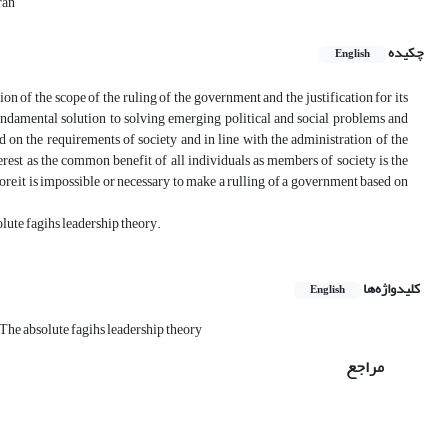
ran
چکیده
English
tion of the scope of the ruling of the government and the justification for its
 fundamental solution to solving emerging political and social problems and
d on the requirements of society and in line with the administration of the
terest as the common benefit of all individuals as members of society is the
fore,it is impossible or necessary to make a rulling of a government based on
lute fagihs leadership theory.
کلیدواژه‌ها
English
The absolute fagihs leadership theory
مراجع