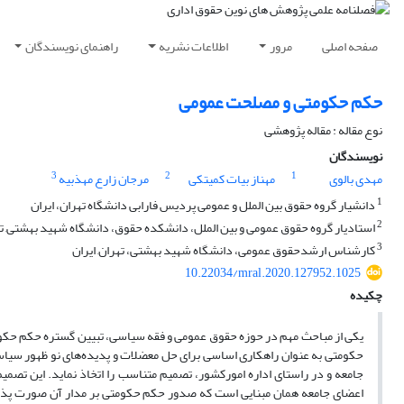
صفحه اصلی
مرور
اطلاعات نشریه
راهنمای نویسندگان
حکم حکومتی و مصلحت عمومی
نوع مقاله : مقاله پژوهشی
نویسندگان
3
2
1
مهدی بالوی
مهناز بیات کمیتکی
مرجان زارع مهذبیه
1
دانشیار گروه حقوق بین الملل و عمومی پردیس فارابی دانشگاه تهران، ایران
2
استادیار گروه حقوق عمومی و بین الملل، دانشکده حقوق، دانشگاه شهید بهشتی, تهر
3
کارشناس ارشدحقوق عمومی، دانشگاه شهید بهشتی، تهران, ایران
10.22034/mral.2020.127952.1025
چکیده
یکی از مباحث مهم در حوزه حقوق عمومی و فقه سیاسی، تبیین گستره حکم حکو
حکومتی به عنوان راهکاری اساسی برای حل معضلات و پدیده‌های نو ظهور سیاس
جامعه و در راستای اداره امورکشور، تصمیم متناسب را اتخاذ نماید. این تصمی
اعضای جامعه همان مبنایی است که صدور حکم حکومتی بر مدار آن صورت پذیرفت