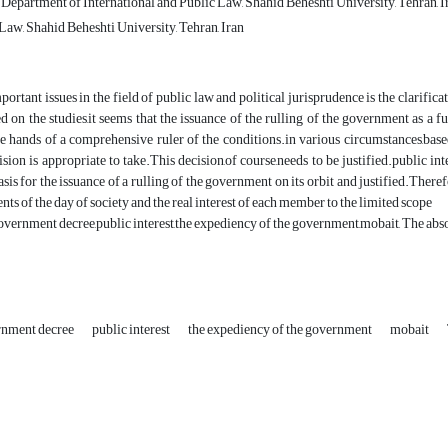
 Department of International and Public Law, Shahid Beheshti University, Tehran, I
Law, Shahid Beheshti University, Tehran, Iran
portant issues in the field of public law and political jurisprudence is the clarifica
d on the studies,it seems that the issuance of the rulling of the government as a
the hands of a comprehensive ruler of the conditions.in various circumstances,base
ision is appropriate to take.This decision,of course,needs to be justified.public in
asis for the issuance of a rulling of the government on its orbit and justified.There
nts of the day of society and the real interest of each member to the limited scope
ernment decree,public interest,the expediency of the government,mobait, The abso
rnment decree
public interest
the expediency of the government
mobait