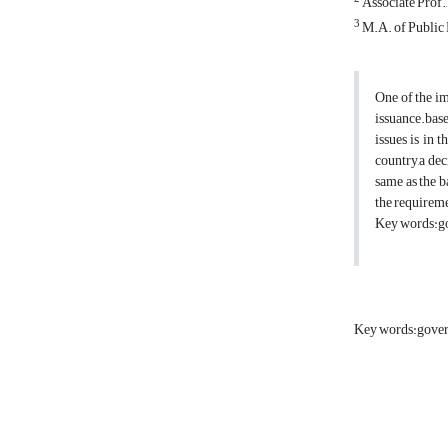
Associate Prof.,
3
M.A. of Public 
One of the im
issuance.base
issues is in 
country,a dec
same as the b
the requireme
Key words:gov
Key words:gove