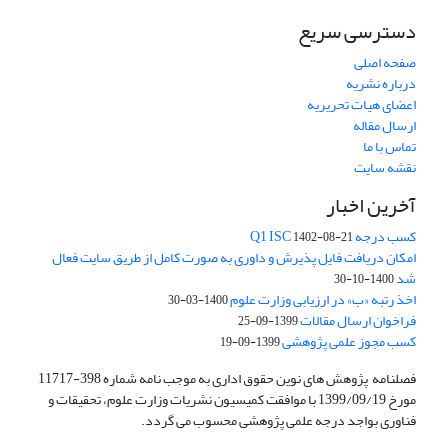
دسترسی سریع
صفحه اصلی
درباره نشریه
اعضای هیات تحریریه
ارسال مقاله
تماس با ما
نقشه سایت
آخرین اخبار
کسب درجه Q1 ISC
1402-08-21
امکان دریافت فایل پذیرش و داوری به صورت کامل از طریق سایت فعال
شد
1400-10-30
اخذ رتبه «ب» در ارزیابی وزارت علوم
1400-03-30
فراخوان ارسال مقالات
1399-09-25
کسب مجوز علمی پژوهشی
1399-09-19
فصلنامه پژوهش های نوین حقوق اداری به موجب نامه شماره 398-11717
مورخ 1399/09/19 با موافقت کمیسیون نشریات وزارت علوم، تحقیقات و
فناوری بواجد درجه علمی پژوهشی محسوب می گردد.